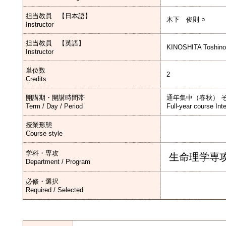
担当教員 【日本語】
木下 俊則 ○
Instructor
担当教員 【英語】
KINOSHITA Toshinor
Instructor
単位数
2
Credits
開講期・開講時間帯
通年集中（春秋） 
Term / Day / Period
Full-year course Int
授業形態
Course style
学科・専攻
生命理学専
Department / Program
必修・選択
Required / Selected