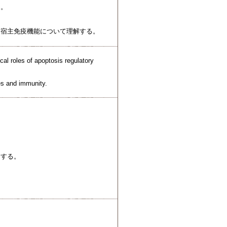
る。
と宿主免疫機能について理解する。
al roles of apoptosis regulatory
es and immunity.
。
とする。