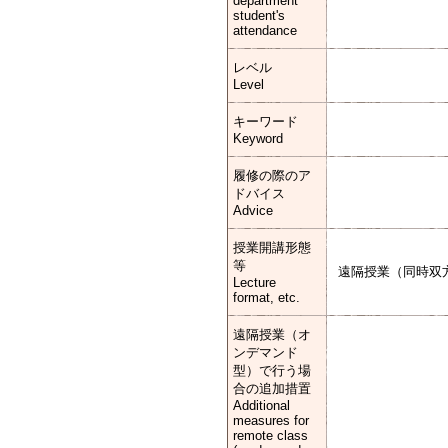
department
student's
attendance
レベル
Level
キーワード
Keyword
履修の際のア
ドバイス
Advice
授業開講形態
等
遠隔授業（同時双
Lecture
format, etc.
遠隔授業（オ
ンデマンド
型）で行う場
合の追加措置
Additional
measures for
remote class