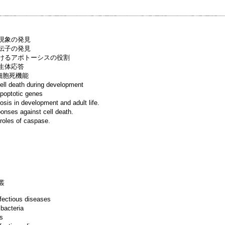
死現象の発見
遺伝子の発見
おけるアポトーシスの役割
る生体応答
細胞死機能
ll death during development
poptotic genes
is in development and adult life.
nses against cell death.
oles of caspase.
叢
ectious diseases
bacteria
s