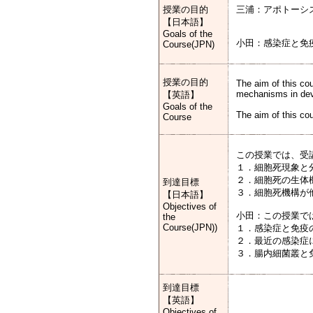
授業の目的
三浦：アポトーシ
【日本語】
Goals of the
小田：感染症と免
Course(JPN)
授業の目的
The aim of this co
mechanisms in deve
【英語】
Goals of the
The aim of this co
Course
この授業では、受
１．細胞死現象と
２．細胞死の生体
到達目標
３．細胞死機構が
【日本語】
Objectives of
小田：この授業で
the
Course(JPN))
１．感染症と免疫
２．最近の感染症
３．腸内細菌叢と
到達目標
【英語】
Objectives of