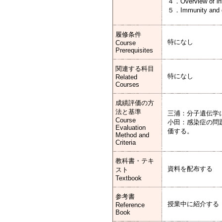
４．Overview of inf
５．Immunity and g
履修条件
特になし
Course
Prerequisites
関連する科目
特になし
Related
Courses
成績評価の方
法と基準
三浦：分子遺伝学
Course
小田：感染症の問
Evaluation
価する。
Method and
Criteria
教科書・テキ
資料を配布する
スト
Textbook
参考書
授業中に紹介する
Reference
Book