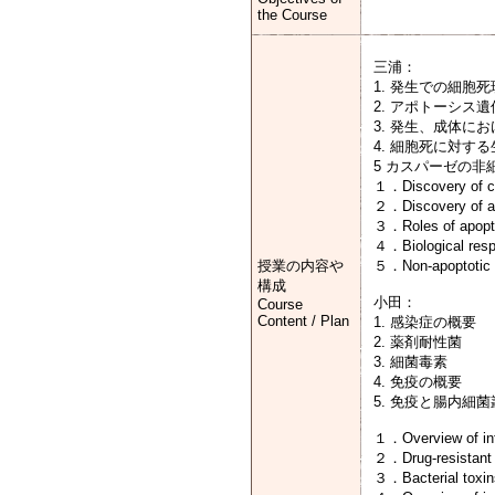
the Course
三浦：
1. 発生での細胞
2. アポトーシス
3. 発生、成体に
4. 細胞死に対す
5 カスパーゼの非
１．Discovery of ce
２．Discovery of a
３．Roles of apoptos
４．Biological respo
授業の内容や
５．Non-apoptotic r
構成
小田：
Course
Content / Plan
1. 感染症の概要
2. 薬剤耐性菌
3. 細菌毒素
4. 免疫の概要
5. 免疫と腸内細菌
１．Overview of inf
２．Drug-resistant 
３．Bacterial toxin