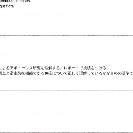
ectious diseases
ut flora
によるアポトーシス研究を理解する。レポートで成績をつける
題点と宿主防御機能である免疫について正しく理解しているかが合格の基準