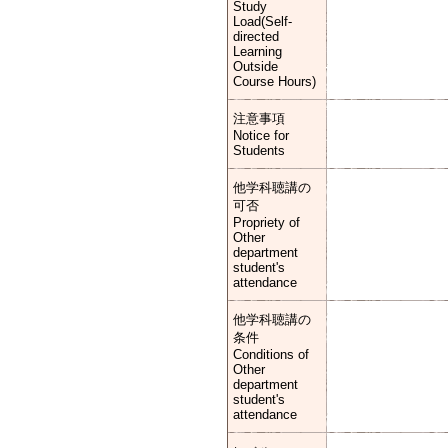
Study
Load(Self-
directed
Learning
Outside
Course Hours)
注意事項
Notice for
Students
他学科聴講の
可否
Propriety of
Other
department
student's
attendance
他学科聴講の
条件
Conditions of
Other
department
student's
attendance