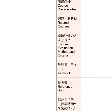
履修条件
Course
Prerequisites
関連する科目
Related
Courses
成績評価の方
法と基準
Course
Evaluation
Method and
Criteria
教科書・テキ
スト
Textbook
参考書
Reference
Book
課外学習等
（授業時間外
学習の指示）