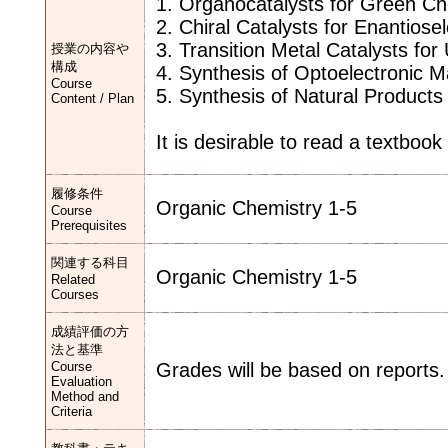
1. Organocatalysts for Green Ch
2. Chiral Catalysts for Enantiose
3. Transition Metal Catalysts for
授業の内容や
構成
4. Synthesis of Optoelectronic M
Course
5. Synthesis of Natural Products
Content / Plan
It is desirable to read a textbook
履修条件
Organic Chemistry 1-5
Course
Prerequisites
関連する科目
Organic Chemistry 1-5
Related
Courses
成績評価の方
法と基準
Course
Grades will be based on reports.
Evaluation
Method and
Criteria