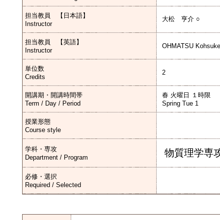
担当教員 【日本語】
大松 亨介 ○
Instructor
担当教員 【英語】
OHMATSU Kohsuke
Instructor
単位数
2
Credits
開講期・開講時間帯
春 火曜日 １時限
Term / Day / Period
Spring Tue 1
授業形態
Course style
学科・専攻
物質理学専
Department / Program
必修・選択
Required / Selected