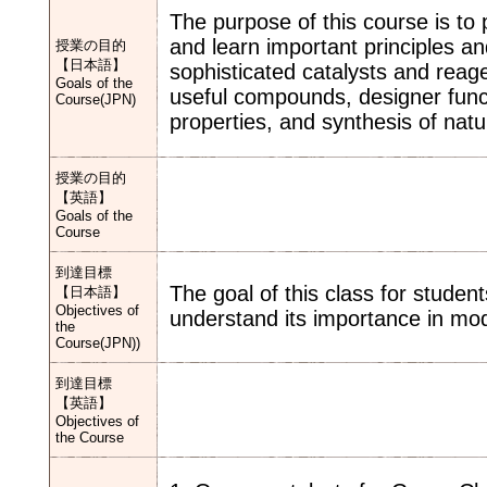
The purpose of this course is to
and learn important principles a
授業の目的
【日本語】
sophisticated catalysts and rea
Goals of the
useful compounds, designer funct
Course(JPN)
properties, and synthesis of natu
授業の目的
【英語】
Goals of the
Course
到達目標
The goal of this class for studen
【日本語】
Objectives of
understand its importance in mo
the
Course(JPN))
到達目標
【英語】
Objectives of
the Course