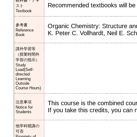
教科書・テキ
Recommended textbooks will be s
スト
Textbook
参考書
Organic Chemistry: Structure an
Reference
K. Peter C. Vollhardt, Neil E. Sc
Book
課外学習等
（授業時間外
学習の指示）
Study
Load(Self-
directed
Learning
Outside
Course Hours)
注意事項
This course is the combined cou
Notice for
If you take this credits, you can
Students
他学科聴講の
可否
Propriety of