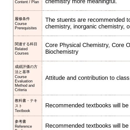
chemistry more meaningful.
Content / Plan
履修条件
The stuents are recommended to
Course
chemistry, inorganic chemistry, 
Prerequisites
関連する科目
Core Physical Chemistry, Core O
Related
Biochemistry
Courses
成績評価の方
法と基準
Course
Attitude and contribution to class
Evaluation
Method and
Criteria
教科書・テキ
Recommended textbooks will be s
スト
Textbook
参考書
Recommended textbooks will be s
Reference