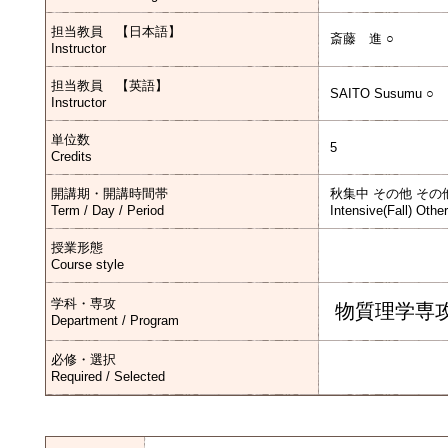
担当教員 【日本語】
斎藤 進 ○
Instructor
担当教員 【英語】
SAITO Susumu ○
Instructor
単位数
5
Credits
開講期・開講時間帯
秋集中 その他 その
Term / Day / Period
Intensive(Fall) Othe
授業形態
Course style
学科・専攻
物質理学専
Department / Program
必修・選択
Required / Selected