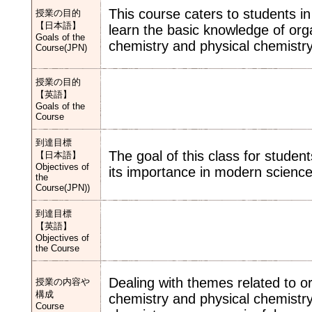
This course caters to students i
授業の目的
【日本語】
learn the basic knowledge of orga
Goals of the
chemistry and physical chemistry
Course(JPN)
授業の目的
【英語】
Goals of the
Course
到達目標
The goal of this class for studen
【日本語】
Objectives of
its importance in modern science
the
Course(JPN))
到達目標
【英語】
Objectives of
the Course
Dealing with themes related to or
授業の内容や
構成
chemistry and physical chemistr
Course