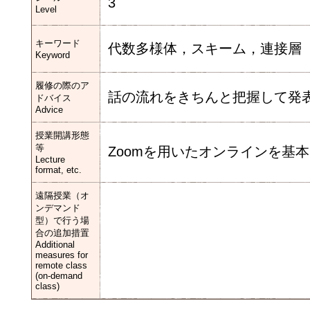
3
Level
キーワード
代数多様体，スキーム，連接層
Keyword
履修の際のア
話の流れをきちんと把握して発
ドバイス
Advice
授業開講形態
等
Zoomを用いたオンラインを基
Lecture
format, etc.
遠隔授業（オ
ンデマンド
型）で行う場
合の追加措置
Additional
measures for
remote class
(on-demand
class)