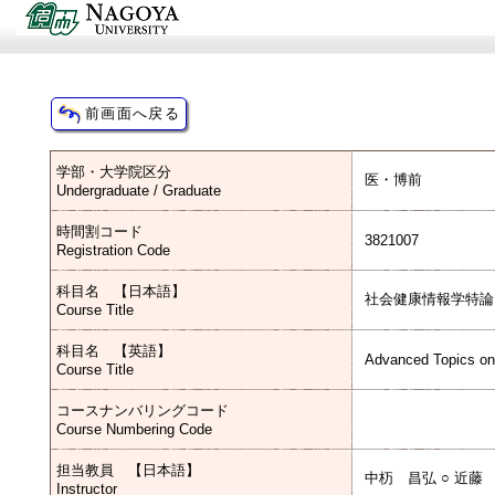
学部・大学院区分
医・博前
Undergraduate / Graduate
時間割コード
3821007
Registration Code
科目名 【日本語】
社会健康情報学特論
Course Title
科目名 【英語】
Advanced Topics on 
Course Title
コースナンバリングコード
Course Numbering Code
担当教員 【日本語】
中杤 昌弘 ○ 近藤
Instructor