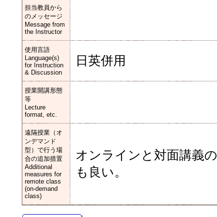
担当教員から
のメッセージ
Message from
the Instructor
使用言語
日英併用
Language(s)
for Instruction
& Discussion
授業開講形態
等
Lecture
format, etc.
遠隔授業（オ
ンデマンド
型）で行う場
オンラインと対面講義
合の追加措置
Additional
も良い。
measures for
remote class
(on-demand
class)