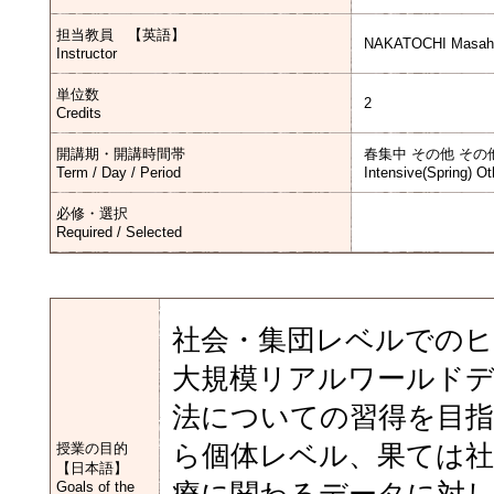
担当教員 【英語】
NAKATOCHI Masahi
Instructor
単位数
2
Credits
開講期・開講時間帯
春集中 その他 その
Term / Day / Period
Intensive(Spring) Ot
必修・選択
Required / Selected
社会・集団レベルでのヒ
大規模リアルワールド
法についての習得を目
授業の目的
ら個体レベル、果ては
【日本語】
Goals of the