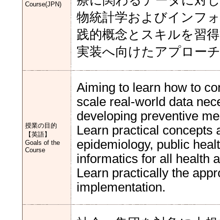
療に関わるデータに対し
Course(JPN)
物統計学およびインフ
践的概念とスキルを習
実装へ向けたアプロー
Aiming to learn how to con
scale real-world data ne
developing preventive medi
授業の目的
Learn practical concepts 
【英語】
epidemiology, public healt
Goals of the
Course
informatics for all health 
Learn practically the appr
implementation.