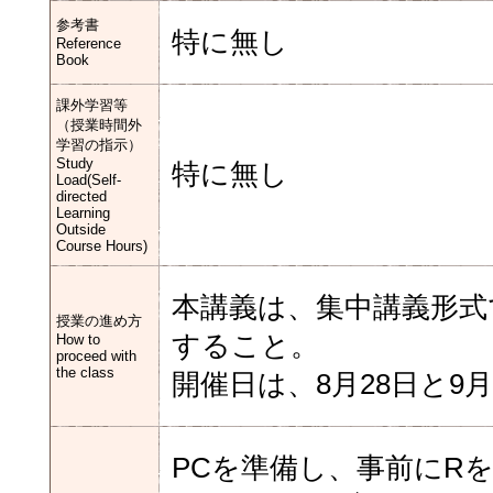
参考書
特に無し
Reference
Book
課外学習等
（授業時間外
学習の指示）
Study
特に無し
Load(Self-
directed
Learning
Outside
Course Hours)
本講義は、集中講義形式
授業の進め方
すること。
How to
proceed with
the class
開催日は、8月28日と9
PCを準備し、事前にR