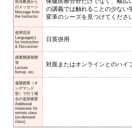
保健医療分野だけでなく、幅広
担当教員から
のメッセージ
の講義では触れることの少ない
Message from
変革のシーズを見つけてくださ
the Instructor
使用言語
Language(s)
日英併用
for Instruction
& Discussion
授業開講形態
等
対面またはオンラインとのハイ
Lecture
format, etc.
遠隔授業（オ
ンデマンド
型）で行う場
合の追加措置
Additional
measures for
remote class
(on-demand
class)