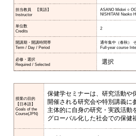
担当教員 【英語】
ASANO Midori ○ O
NISHITANI Naoko 
Instructor
単位数
2
Credits
開講期・開講時間帯
通年集中（春秋） 
Term / Day / Period
Full-year course Int
必修・選択
選択
Required / Selected
保健学セミナーは、研究活動や
授業の目的
開催される研究会や特別講義に
【日本語】
主体的に自身の研究・実践活動
Goals of the
Course(JPN)
グローバル化した社会での保健