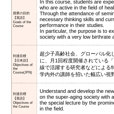
In this course, students are expe
who are active in the field of hea
Through the attendance of semina
授業の目的
【英語】
necessary thinking skills and cu
Goals of the
performance in their studies.
Course
In particular, the purpose is to 
society with a very low birthrate 
超少子高齢社会、グローバル化
到達目標
に、月1回程度開催されている
【日本語】
Objectives of
線で活躍する研究者などによる
the
Course(JPN)
学内外の講師を招いた幅広い視
Understand and develop the new
到達目標
on the super-aging society with a
【英語】
the special lecture by the promine
Objectives of
the Course
in the field.