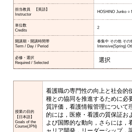
担当教員 【英語】
HOSHINO Junko ○ 
Instructor
単位数
2
Credits
開講期・開講時間帯
春集中 その他 その
Term / Day / Period
Intensive(Spring) Ot
必修・選択
選択
Required / Selected
看護職の専門性の向上と社会的
種との協同を推進するために必
質評価，看護情報管理について
授業の目的
的には，医療・看護の質保証お
【日本語】
よび国際的な動向，さらには，
Goals of the
Course(JPN)
ャリア開発，リーダーシップ，