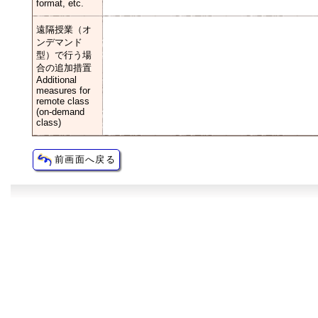
format, etc.
遠隔授業（オ
ンデマンド
型）で行う場
合の追加措置
Additional
measures for
remote class
(on-demand
class)