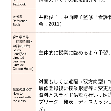
スト
Textbook
井部俊子，中西睦子監修『看護
参考書
Reference
会，2011）
Book
課外学習等
（授業時間外
学習の指示）
Study
主体的に授業に臨めるよう予習
Load(Self-
directed
Learning
Outside
Course Hours)
対面もしくは遠隔（双方向型）
履修登録後に授業形態等に変更が
授業の進め方
How to
資料とスライド供覧を行い，医
proceed with
プワーク，発表，ディスカッシ
the class
ぶ。