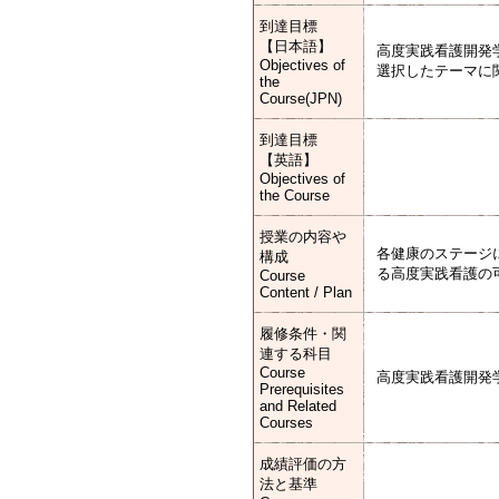
到達目標
【日本語】
高度実践看護開発
Objectives of
選択したテーマに
the
Course(JPN)
到達目標
【英語】
Objectives of
the Course
授業の内容や
各健康のステージ
構成
る高度実践看護の
Course
Content / Plan
履修条件・関
連する科目
Course
高度実践看護開発
Prerequisites
and Related
Courses
成績評価の方
法と基準