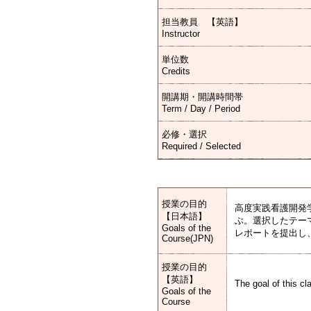
担当教員 【英語】
Instructor
単位数
Credits
開講期・開講時間帯
Term / Day / Period
必修・選択
Required / Selected
授業の目的
高度実践看護開発
【日本語】
ぶ。選択したテー
Goals of the
レポートを提出し
Course(JPN)
授業の目的
【英語】
The goal of this cl
Goals of the
Course