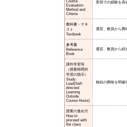
Course
実習での経験を具
Evaluation
Method and
Criteria
教科書・テキ
適宜、教員から興
スト
Textbook
参考書
適宜、教員から紹
Reference
Book
課外学習等
（授業時間外
学習の指示）
Study
独自の興味を明確
Load(Self-
directed
Learning
Outside
Course Hours)
授業の進め方
How to
proceed with
the class