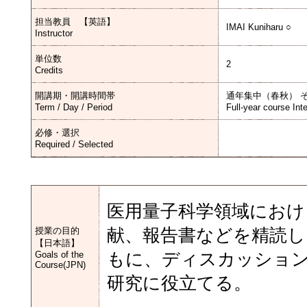
担当教員 【英語】
IMAI Kuniharu ○
Instructor
単位数
2
Credits
開講期・開講時間帯
通年集中（春秋） 
Term / Day / Period
Full-year course Int
必修・選択
Required / Selected
医用量子科学領域におけ
授業の目的
献、報告書などを精読し
【日本語】
Goals of the
もに、ディスカッショ
Course(JPN)
研究に役立てる。