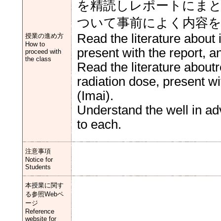
を精読しレポートにま
ついて事前によく内容
Read the literature about
授業の進め方
How to
present with the report, 
proceed with
the class
Read the literature about
radiation dose, present w
(Imai).
Understand the well in ad
to each.
注意事項
Notice for
Students
本授業に関す
る参照Webペ
ージ
Reference
website for