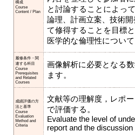
構成
Course
と討論することによって
Content / Plan
論理、計画立案、技術開
て修得することを目標と
医学的な倫理性について
履修条件・関
画像解析に必要となる数
連する科目
Course
Prerequisites
ます。
and Related
Courses
文献等の理解度，レポー
成績評価の方
法と基準
で評価する。
Course
Evaluation
Evaluate the level of unde
Method and
Criteria
report and the discussion