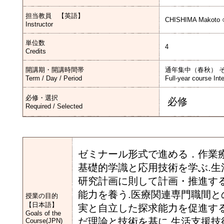
担当教員 【英語】
CHISHIMA Makoto 
Instructor
単位数
4
Credits
開講期・開講時間帯
通年集中（春秋） 
Term / Day / Period
Full-year course Int
必修・選択
必修
Required / Selected
ゼミナール形式で進める．作業
基礎的学識と応用技術を学ぶ.
研究計画に則して計画・推進する
能力を養う.医療関連専門職間と
授業の目的
【日本語】
実と自立した探求能力を促進す
Goals of the
だ理論と技術を基に,生活支援技
Course(JPN)