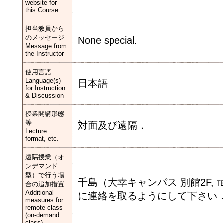
website for
this Course
担当教員から
のメッセージ
None special.
Message from
the Instructor
使用言語
Language(s)
日本語
for Instruction
& Discussion
授業開講形態
等
対面及び遠隔．
Lecture
format, etc.
遠隔授業（オ
ンデマンド
型）で行う場
千島（大幸キャンパス 別館2F, ℡：052-
合の追加措置
Additional
に連絡を取るようにして下さい
measures for
remote class
(on-demand
class)