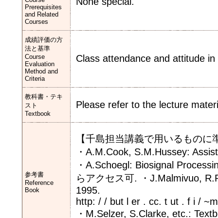
None special.
Prerequisites
and Related
Courses
成績評価の方
法と基準
Course
Class attendance and attitude in
Evaluation
Method and
Criteria
教科書・テキ
Please refer to the lecture materi
スト
Textbook
【千島担当講義で用いるものに
・A.M.Cook, S.M.Hussey: Assisti
・A.Schoegl: Biosignal Processing
参考書
らアクセス可. ・J.Malmivuo, R.Plons
Reference
1995.
Book
http: / / but l er . cc. t ut . f i
・M.Selzer, S.Clarke, etc.: Textb