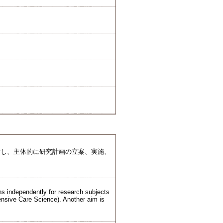
対し、主体的に研究計画の立案、実施、
lans independently for research subjects
nsive Care Science). Another aim is