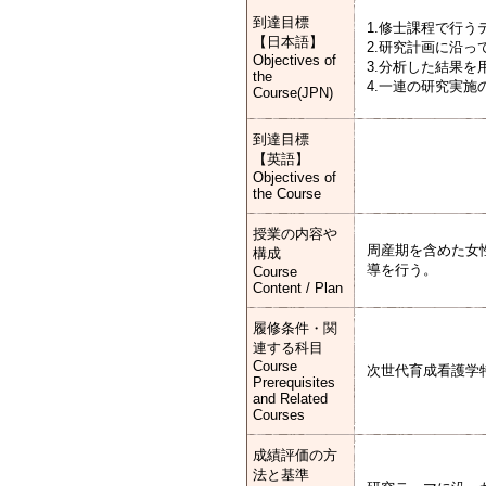
到達目標
1.修士課程で行
【日本語】
2.研究計画に沿
Objectives of
3.分析した結果
the
4.一連の研究実
Course(JPN)
到達目標
【英語】
Objectives of
the Course
授業の内容や
周産期を含めた女
構成
導を行う。
Course
Content / Plan
履修条件・関
連する科目
Course
次世代育成看護学
Prerequisites
and Related
Courses
成績評価の方
法と基準