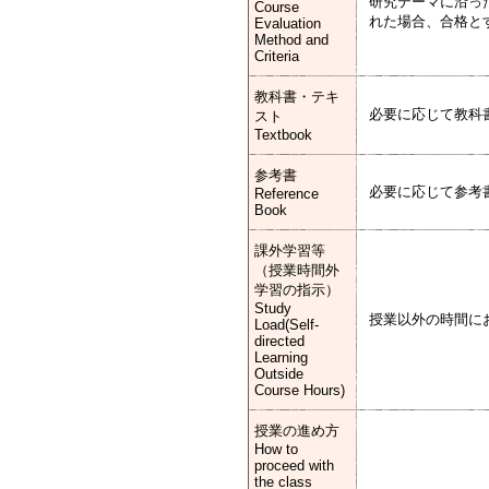
研究テーマに沿っ
Course
れた場合、合格と
Evaluation
Method and
Criteria
教科書・テキ
必要に応じて教科
スト
Textbook
参考書
必要に応じて参考
Reference
Book
課外学習等
（授業時間外
学習の指示）
Study
授業以外の時間に
Load(Self-
directed
Learning
Outside
Course Hours)
授業の進め方
How to
proceed with
the class