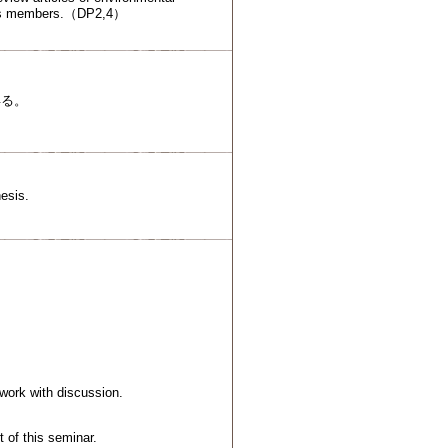
class members.（DP2,4）
得る。
hesis.
 work with discussion.
 of this seminar.