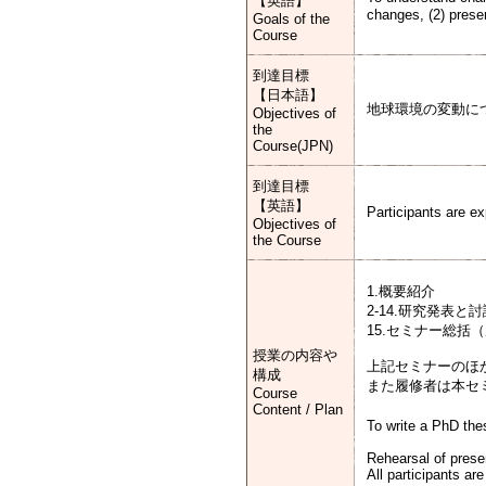
【英語】
changes, (2) prese
Goals of the
Course
到達目標
【日本語】
地球環境の変動に
Objectives of
the
Course(JPN)
到達目標
【英語】
Participants are ex
Objectives of
the Course
1.概要紹介
2-14.研究発表と討
15.セミナー総括
授業の内容や
上記セミナーのほ
構成
また履修者は本セ
Course
Content / Plan
To write a PhD thes
Rehearsal of presen
All participants ar