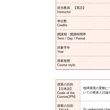
担当教員 【英語】
Instructor
単位数
Credits
開講期・開講時間帯
Term / Day / Period
対象学年
Year
授業形態
Course style
授業の目的
地球環境の変動に
【日本語】
いての発表と討論
Goals of the
Course(JPN)
授業の目的
To understand chang