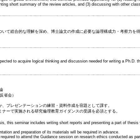
nting short summary of the review articles, and (3) discussing with other 
ついて総合的な理解を深め、博士論文の作成に必要な論理構成力・考察力を
pected to acquire logical thinking and discussion needed for writing a Ph.D. t
論
（反省会）
か、プレゼンテーションの練習・資料作成を宿題として課す。
ミナーで実施される研究倫理教育ガイダンスの受講を必須とする。
is, this seminar includes writing short reports and presenting a part of thesis
tation and preparation of its materials will be required in advance.
e required to attend the Guidance session on research ethics conducted as part