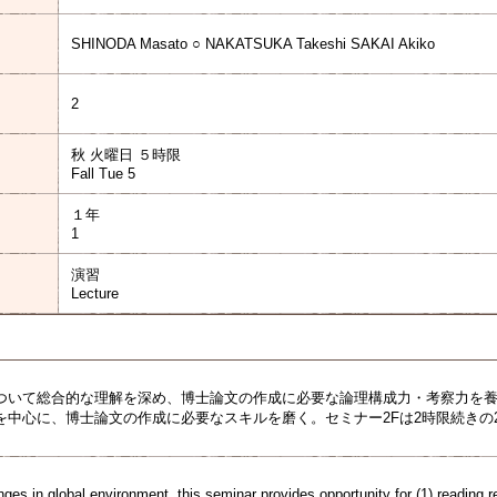
SHINODA Masato ○ NAKATSUKA Takeshi SAKAI Akiko
2
秋 火曜日 ５時限
Fall Tue 5
１年
1
演習
Lecture
ついて総合的な理解を深め、博士論文の作成に必要な論理構成力・考察力を
を中心に、博士論文の作成に必要なスキルを磨く。セミナー2Fは2時限続きの2
es in global environment, this seminar provides opportunity for (1) reading r