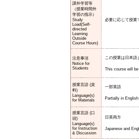
課外学習等
（授業時間外
学習の指示）
Study
必要に応じて授業
Load(Self-
directed
Learning
Outside
Course Hours)
この授業は日本語
注意事項
Notice for
Students
This course will be
授業言語 (資
一部英語
料)
Language(s)
Partially in English
for Materials
授業言語 (口
日英両方
頭)
Language(s)
for Instruction
Japanese and Engl
& Discussion