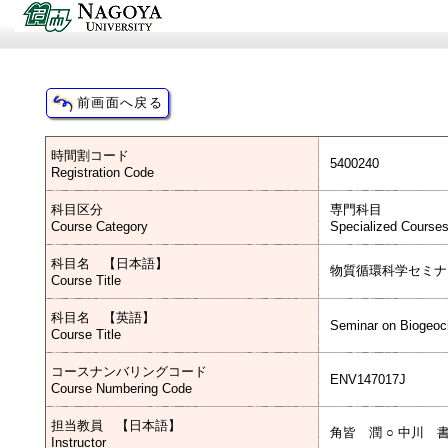
時間割コード
5400240
Registration Code
科目区分
専門科目
Course Category
Specialized Course
科目名 【日本語】
物質循環科学セミナ
Course Title
科目名 【英語】
Seminar on Biogeoc
Course Title
コースナンバリングコード
ENV147017J
Course Numbering Code
担当教員 【日本語】
角皆 潤 ○ 中川 
Instructor