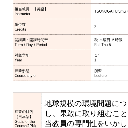
担当教員 【英語】
TSUNOGAI Urumu ○
Instructor
単位数
2
Credits
開講期・開講時間帯
秋 木曜日 ５時限
Term / Day / Period
Fall Thu 5
対象学年
１年
Year
1
授業形態
演習
Course style
Lecture
地球規模の環境問題につ
授業の目的
し、果敢に取り組むこ
【日本語】
Goals of the
当教員の専門性をいかし
Course(JPN)