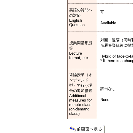
英語の質問へ
可
の対応
English
Available
Question
対面・遠隔（同時
授業開講形態
※履修登録後に授
等
Lecture
Hybrid of face-to-f
format, etc.
* If there is a cha
遠隔授業（オ
ンデマンド
型）で行う場
該当なし
合の追加措置
Additional
None
measures for
remote class
(on-demand
class)