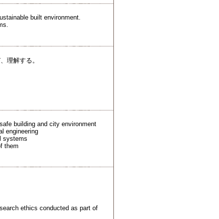
ustainable built environment.
ms.
び、理解する。
 safe building and city environment
al engineering
al systems
of them
esearch ethics conducted as part of