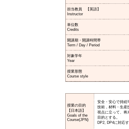
担当教員 【英語】
Instructor
単位数
Credits
開講期・開講時間帯
Term / Day / Period
対象学年
Year
授業形態
Course style
安全・安心で持続
授業の目的
技術，材料・生産
【日本語】
視点に立って、将
Goals of the
目的とする。
Course(JPN)
DP2, DP4に対応