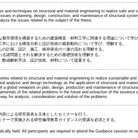
es and techniques on structural and material engineering to realize safe and s
issues in planning, design, construction, and maintenance of structural syste
lyze the issues related to the subject of the thesis.
な都市環境を構築するための建築構造・材料工学に関連する理論について学
工学における構造分析と設計技術の最新動向について学び、理解する。
ムの計画、設計、施工、維持保全の一連の流れを理解する。
わる諸問題とそれを解決するための基礎技術を理解する。
、数値解析手法、設計技術、材料について提案する。
eories related to structural and material engineering to realize sustainable and
ural analysis and design technology as the application of structural and materi
of a global viewpoint on plan, design, production and maintenance of structur
amentals of the related problems in the future and extraction of the essence 
 way for analysis, consideration and solution of the problems
内容による研究発表を主体としたセミナーを行う。
ミナーで実施される研究倫理教育ガイダンスの受講を必須とする。
ically held. All participants are required to attend the Guidance session on r