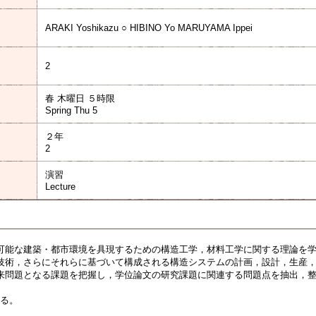
ARAKI Yoshikazu ○ HIBINO Yo MARUYAMA Ippei
2
春 木曜日 ５時限
Spring Thu 5
２年
2
演習
Lecture
可能な建築・都市環境を具現するための構造工学，材料工学に関する理論を
技術，さらにそれらに基づいて構成される構造システムの計画，設計，生産
来問題となる課題を把握し，学位論文の研究課題に関連する問題点を抽出，
する。