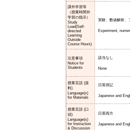
課外学習等
（授業時間外
学習の指示）
実験、数値解析、
Study
Load(Self-
Experiment, numeric
directed
Learning
Outside
Course Hours)
該当なし
注意事項
Notice for
Students
None
授業言語 (資
日英併記
料)
Language(s)
Japanese and Engl
for Materials
授業言語 (口
日英両方
頭)
Language(s)
for Instruction
Japanese and Engl
& Discussion