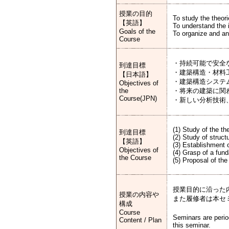
授業の目的
To study the theori
【英語】
To understand the 
Goals of the
To organize and ana
Course
・持続可能で安全
到達目標
・建築構造・材料
【日本語】
・建築構造システ
Objectives of
the
・将来の建築に関
Course(JPN)
・新しい分析技術
(1) Study of the th
到達目標
(2) Study of struct
【英語】
(3) Establishment 
Objectives of
(4) Grasp of a fund
the Course
(5) Proposal of the
授業目的に沿った
授業の内容や
また履修者は本セ
構成
Course
Seminars are period
Content / Plan
this seminar.