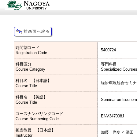
時間割コード
5400724
Registration Code
科目区分
専門科目
Course Category
Specialized Course
科目名 【日本語】
経済環境総合セミナ
Course Title
科目名 【英語】
Seminar on Econom
Course Title
コースナンバリングコード
ENV347008J
Course Numbering Code
担当教員 【日本語】
加藤 尚史 ○ 涌田
Instructor