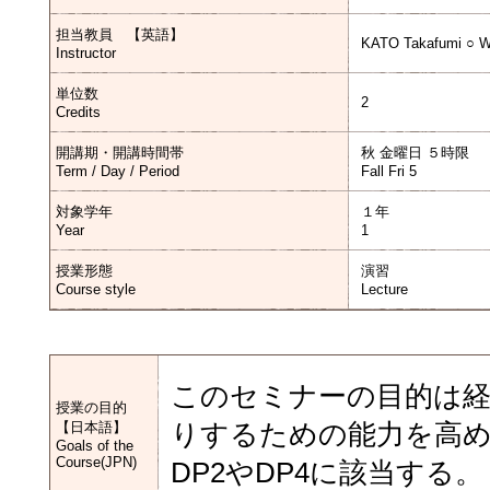
担当教員 【英語】
KATO Takafumi ○ 
Instructor
単位数
2
Credits
開講期・開講時間帯
秋 金曜日 ５時限
Term / Day / Period
Fall Fri 5
対象学年
１年
Year
1
授業形態
演習
Course style
Lecture
このセミナーの目的は経
授業の目的
【日本語】
りするための能力を高
Goals of the
Course(JPN)
DP2やDP4に該当する。