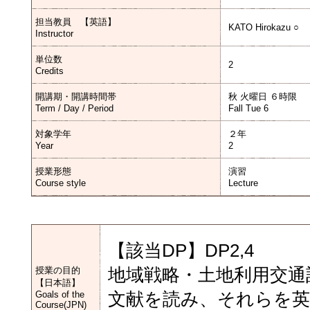
担当教員 【英語】
KATO Hirokazu ○
Instructor
単位数
2
Credits
開講期・開講時間帯
秋 火曜日 ６時限
Term / Day / Period
Fall Tue 6
対象学年
２年
Year
2
授業形態
演習
Course style
Lecture
【該当DP】DP2,4
授業の目的
地域戦略・土地利用交通
【日本語】
Goals of the
文献を読み、それらを英
Course(JPN)