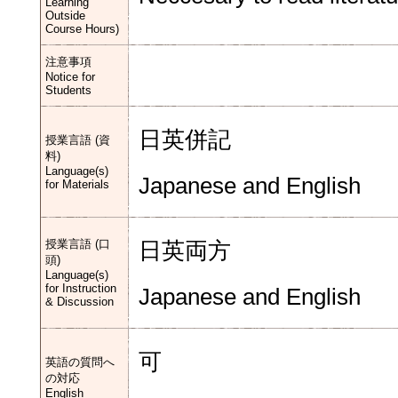
Learning
Outside
Course Hours)
注意事項
Notice for
Students
日英併記
授業言語 (資
料)
Language(s)
Japanese and English
for Materials
授業言語 (口
日英両方
頭)
Language(s)
for Instruction
Japanese and English
& Discussion
可
英語の質問へ
の対応
English