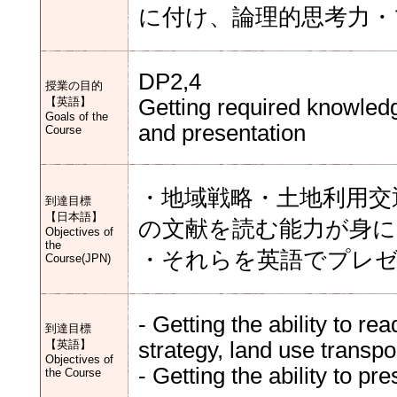
に付け、論理的思考力・
DP2,4
授業の目的
【英語】
Getting required knowledge
Goals of the
and presentation
Course
・地域戦略・土地利用交
到達目標
【日本語】
の文献を読む能力が身に
Objectives of
the
・それらを英語でプレ
Course(JPN)
- Getting the ability to rea
到達目標
【英語】
strategy, land use transpo
Objectives of
- Getting the ability to pr
the Course