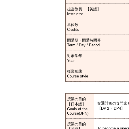
担当教員 【英語】
Instructor
単位数
Credits
開講期・開講時間帯
Term / Day / Period
対象学年
Year
授業形態
Course style
授業の目的
交通計画の専門家
【日本語】
【DP２・DP4】
Goals of the
Course(JPN)
授業の目的
To become a special