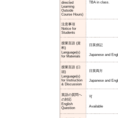
TBA in class.
directed
Learning
Outside
Course Hours)
注意事項
Notice for
Students
授業言語 (資
日英併記
料)
Language(s)
Japanese and Engl
for Materials
授業言語 (口
日英両方
頭)
Language(s)
for Instruction
Japanese and Engl
& Discussion
英語の質問へ
可
の対応
English
Available
Question