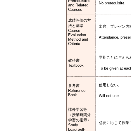
Prerequisites
No prerequisite.
and Related
Courses
成績評価の方
法と基準
出席、プレゼン内
Course
Evaluation
Attendance, prese
Method and
Criteria
学期ごとに与えら
教科書
Textbook
To be given at eac
使用しない。
参考書
Reference
Book
Will not use.
課外学習等
（授業時間外
学習の指示）
必要に応じて授業
Study
Load(Self-