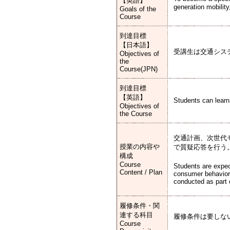
【英語】
generation mobili
Goals of the
Course
到達目標
【日本語】
受講生は交通シス
Objectives of
the
Course(JPN)
到達目標
【英語】
Students can learn
Objectives of
the Course
交通計画、次世代
授業の内容や
で質疑応答を行う
構成
Course
Students are expec
Content / Plan
consumer behavior 
conducted as part 
履修条件・関
連する科目
履修条件は要しな
Course