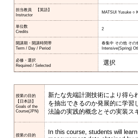
担当教員 【英語】
MATSUI Yusuke ○ 
Instructor
単位数
2
Credits
開講期・開講時間帯
春集中 その他 その
Term / Day / Period
Intensive(Spring) Ot
必修・選択
選択
Required / Selected
新たな先端計測技術により得ら
授業の目的
【日本語】
を抽出できるのか発展的に学習
Goals of the
法論の実践的概念とその実装ス
Course(JPN)
In this course, students will le
授業の目的