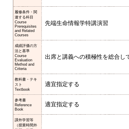
履修条件・関
連する科目
Course
先端生命情報学特講演習
Prerequisites
and Related
Courses
成績評価の方
法と基準
Course
出席と講義への積極性を総合し
Evaluation
Method and
Criteria
教科書・テキ
適宜指定する
スト
Textbook
参考書
適宜指定する
Reference
Book
課外学習等
（授業時間外