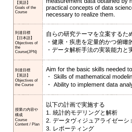
measurement data obtained by 
【英語】
practical concepts of data scien
Goals of the
Course
necessary to realize them.
到達目標
自らの研究テーマを立案するた
【日本語】
・健康・疾患を定量的かつ俯瞰
Objectives of
the
・データ解析手法の実装能力と
Course(JPN)
Aim for the basic skills needed 
到達目標
【英語】
・ Skills of mathematical modeli
Objectives of
・ Ability to implement data analy
the Course
以下の計画で実施する
授業の内容や
1. 統計的モデリングと解析
構成
2. データヴィジュアライゼーシ
Course
Content / Plan
3. レポーティング