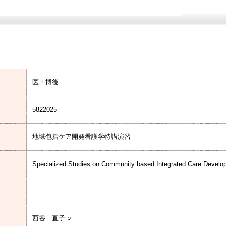
医・博後
5822025
地域包括ケア開発看護学特講演習
Specialized Studies on Community based Integrated Care Develo
西谷 直子 ○