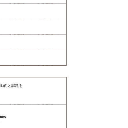
の動向と課題を
emes.
.