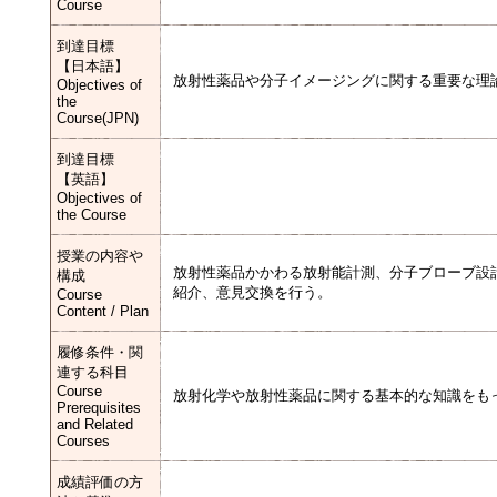
Course
到達目標
【日本語】
放射性薬品や分子イメージングに関する重要な理
Objectives of
the
Course(JPN)
到達目標
【英語】
Objectives of
the Course
授業の内容や
放射性薬品かかわる放射能計測、分子ブローブ設
構成
紹介、意見交換を行う。
Course
Content / Plan
履修条件・関
連する科目
Course
放射化学や放射性薬品に関する基本的な知識をも
Prerequisites
and Related
Courses
成績評価の方