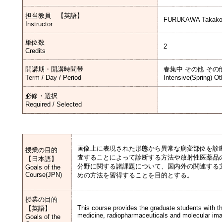
担当教員 【英語】
FURUKAWA Takako
Instructor
単位数
2
Credits
開講期・開講時間帯
春集中 その他 その
Term / Day / Period
Intensive(Spring) Ot
必修・選択
Required / Selected
画像上に表現された形態から異常な病変部位を診
授業の目的
査することによって診断する方法や放射性医薬品
【日本語】
分野に関する諸課題について、国内外の関連する
Goals of the
Course(JPN)
めの方法を習得することを目的とする。
授業の目的
This course provides the graduate students with the
【英語】
medicine, radiopharmaceuticals and molecular ima
Goals of the