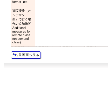
format, etc.
遠隔授業（オ
ンデマンド
型）で行う場
合の追加措置
Additional
measures for
remote class
(on-demand
class)