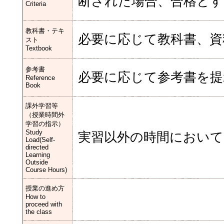
断された場合、合格とす
Criteria
教科書・テキ
必要に応じて教科書、資
スト
Textbook
参考書
必要に応じて参考書を提
Reference
Book
課外学習等
（授業時間外
学習の指示）
Study
実習以外の時間において
Load(Self-
directed
Learning
Outside
Course Hours)
授業の進め方
How to
proceed with
the class