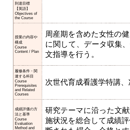
到達目標
【英語】
Objectives of
the Course
周産期を含めた女性の健
授業の内容や
構成
に関して、データ収集、
Course
Content / Plan
文指導を行う。
履修条件・関
連する科目
次世代育成看護学特講、
Course
Prerequisites
and Related
Courses
研究テーマに沿った文献
成績評価の方
法と基準
施状況を総合して成績評
Course
Evaluation
Method and