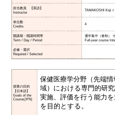
担当教員 【英語】
TAMAKOSHI Koji ○
Instructor
単位数
4
Credits
開講期・開講時間帯
通年集中（春秋） 
Term / Day / Period
Full-year course Int
必修・選択
Required / Selected
保健医療学分野（先端情
授業の目的
域）における専門的研究
【日本語】
Goals of the
実施、評価を行う能力を
Course(JPN)
を目的とする。