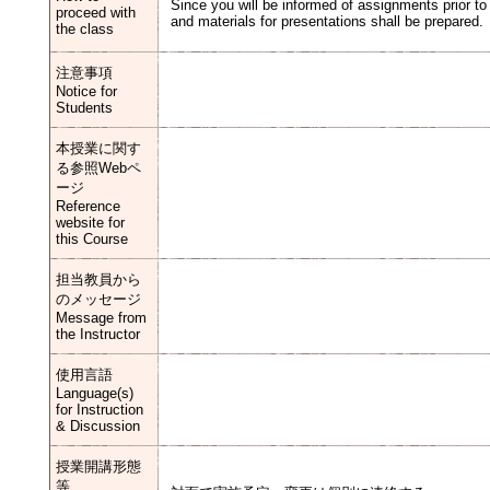
Since you will be informed of assignments prior t
proceed with
and materials for presentations shall be prepared.
the class
注意事項
Notice for
Students
本授業に関す
る参照Webペ
ージ
Reference
website for
this Course
担当教員から
のメッセージ
Message from
the Instructor
使用言語
Language(s)
for Instruction
& Discussion
授業開講形態
等