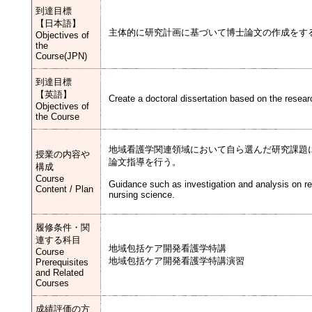
到達目標
【日本語】
主体的に研究計画に基づいて博士論文の作成をす
Objectives of
the
Course(JPN)
到達目標
【英語】
Create a doctoral dissertation based on the resear
Objectives of
the Course
地域看護学関連領域において自ら選んだ研究課題
授業の内容や
論文指導を行う。
構成
Course
Guidance such as investigation and analysis on re
Content / Plan
nursing science.
履修条件・関
連する科目
地域包括ケア開発看護学特講
Course
地域包括ケア開発看護学特講演習
Prerequisites
and Related
Courses
成績評価の方