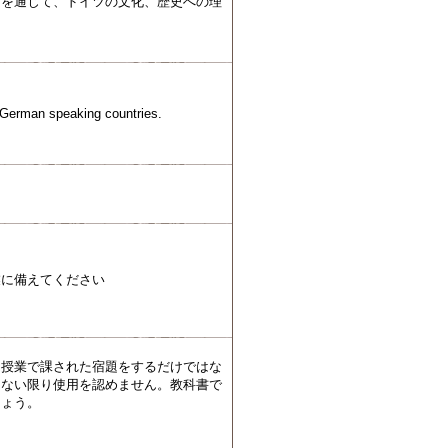
マを通じて、ドイツの文化、歴史への理
n German speaking countries.
業に備えてください
。授業で課された宿題をするだけではな
しない限り使用を認めません。教科書で
しょう。