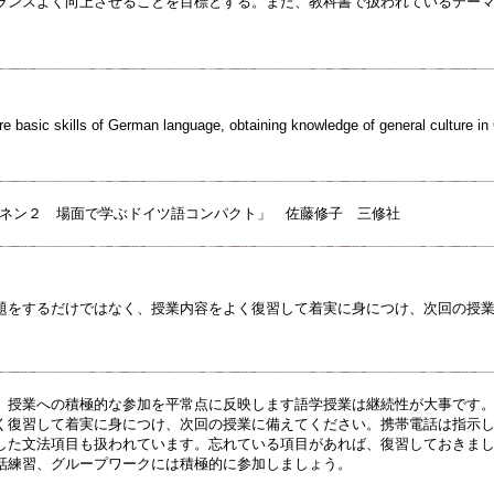
ランスよく向上させることを目標とする。また、教科書で扱われているテー
ire basic skills of German language, obtaining knowledge of general culture i
ーネン２ 場面で学ぶドイツ語コンパクト」 佐藤修子 三修社
題をするだけではなく、授業内容をよく復習して着実に身につけ、次回の授
。授業への積極的な参加を平常点に反映します語学授業は継続性が大事です
く復習して着実に身につけ、次回の授業に備えてください。携帯電話は指示
した文法項目も扱われています。忘れている項目があれば、復習しておきま
話練習、グループワークには積極的に参加しましょう。