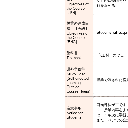
く」の四技能をバ
Objectives of
解を深める。
the Course
[JPN]
授業の達成目
標 【英語】
Students will acqu
Objectives of
the Course
[ENG]
教科書
「CD付 スツェ
Textbook
課外学修等
Study Load
(Self-directed
授業で課された宿
Learning
Outside
Course Hours)
口頭練習が主です
注意事項
く、授業内容をよ
Notice for
は、１年次に学習
Students
また、ペアでの会