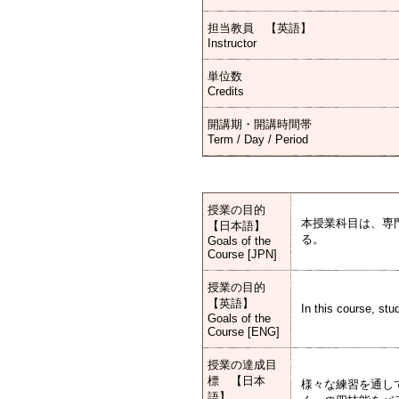
担当教員 【英語】
Instructor
単位数
Credits
開講期・開講時間帯
Term / Day / Period
授業の目的
本授業科目は、専
【日本語】
る。
Goals of the
Course [JPN]
授業の目的
【英語】
In this course, st
Goals of the
Course [ENG]
授業の達成目
標 【日本
様々な練習を通し
語】