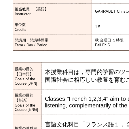
担当教員 【英語】
GARRABET Christoph
Instructor
単位数
1.5
Credits
開講期・開講時間帯
秋 金曜日 ５時限
Term / Day / Period
Fall Fri 5
授業の目的
本授業科目は，専門的学習のツ
【日本語】
国際社会に相応しい教養を育む
Goals of the
Course [JPN]
授業の目的
Classes "French 1,2,3,4" aim to d
【英語】
listening, complementarily of th
Goals of the
Course [ENG]
言語文化科目「フランス語１，
授業の達成目