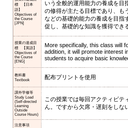
いう全般的運用能力の養成を目
標 【日本
語】
の修得が主たる目標であり、も
Objectives of
などの基礎的能力の養成を目指
the Course
[JPN]
促し、基礎的な知識を獲得でき
授業の達成目
More specifically, this class will
標 【英語】
addition, it will promote interest
Objectives of
the Course
students to acquire basic knowl
[ENG]
教科書
配布プリントを使用
Textbook
課外学修等
Study Load
この授業では毎回アクティビテ
(Self-directed
Learning
ん。ですから欠席・遅刻をしな
Outside
Course Hours)
注意事項