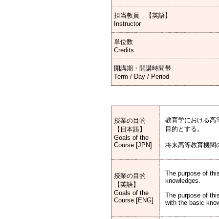
担当教員 【英語】
Instructor
単位数
Credits
開講期・開講時間帯
Term / Day / Period
教育学における高
授業の目的
目的とする。
【日本語】
Goals of the
Course [JPN]
将来高等教育機関
The purpose of this
授業の目的
knowledges.
【英語】
Goals of the
The purpose of thi
Course [ENG]
with the basic kno