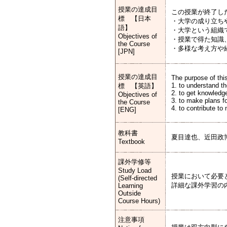
授業の達成目
この授業が終了し
標 【日本
・大学の成り立ち
語】
・大学という組織
Objectives of
・授業で得た知識
the Course
・多様な考え方や
[JPN]
授業の達成目
The purpose of this
1. to understand th
標 【英語】
2. to get knowledge
Objectives of
3. to make plans f
the Course
4. to contribute t
[ENG]
教科書
夏目達也、近田政博
Textbook
課外学修等
Study Load
授業において必要
(Self-directed
詳細な課外学習の
Learning
Outside
Course Hours)
注意事項