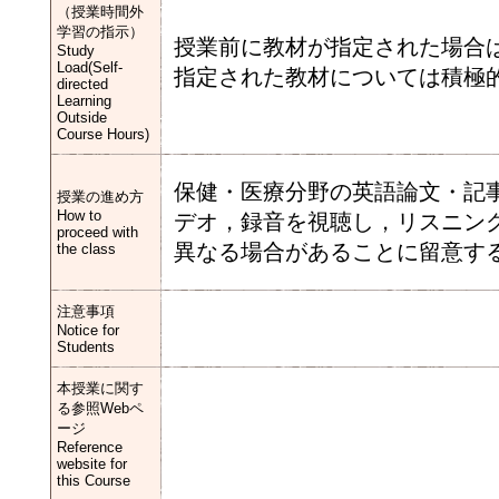
（授業時間外
学習の指示）
授業前に教材が指定された場合
Study
Load(Self-
指定された教材については積極
directed
Learning
Outside
Course Hours)
保健・医療分野の英語論文・記事
授業の進め方
How to
デオ，録音を視聴し，リスニング
proceed with
異なる場合があることに留意する
the class
注意事項
Notice for
Students
本授業に関す
る参照Webペ
ージ
Reference
website for
this Course