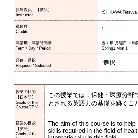
担当教員 【英語】
ISHIKAWA Tetsuya
Instructor
単位数
1
Credits
開講期・開講時間帯
春１期 月曜日 １時
Term / Day / Period
Spring1 Mon 1
必修・選択
選択
Required / Selected
授業の目的
この授業では，保健・医療分野
【日本語】
とされる英語力の基礎を築くこ
Goals of the
Course(JPN)
The aim of this course is to help
授業の目的
【英語】
skills required in the field of hea
Goals of the
internationally in this field.