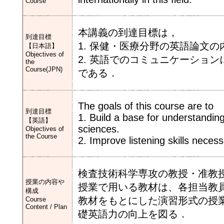
Course
本講義の到達目標は，
到達目標
1. 保健・医療分野の英語論文
【日本語】
Objectives of
2. 英語でのコミュニケーショ
the
Course(JPN)
である．
The goals of this course are to
到達目標
1. Build a base for understanding
【英語】
sciences.
Objectives of
the Course
2. Improve listening skills neces
検査技術科学専攻の教授・准教
授業の内容や
授業で用いる教材は、各担当教
構成
教材をもとにした演習形式の授
Course
Content / Plan
礎英語力の向上を図る．