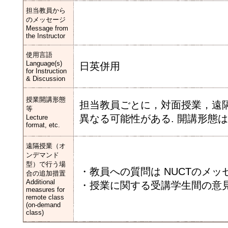
担当教員から
のメッセージ
Message from
the Instructor
使用言語
Language(s)
日英併用
for Instruction
& Discussion
授業開講形態
担当教員ごとに，対面授業，遠
等
異なる可能性がある. 開講形態
Lecture
format, etc.
遠隔授業（オ
ンデマンド
型）で行う場
・教員への質問は NUCTのメッ
合の追加措置
Additional
・授業に関する受講学生間の意⾒
measures for
remote class
(on-demand
class)