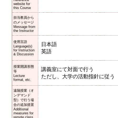
website for
this Course
担当教員から
のメッセージ
Message from
the Instructor
使用言語
日本語
Language(s)
for Instruction
英語
& Discussion
授業開講形態
講義室にて対面で行う
等
ただし、大学の活動指針に従う
Lecture
format, etc.
遠隔授業（オ
ンデマンド
型）で行う場
合の追加措置
Additional
measures for
remote class