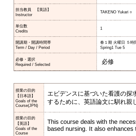
担当教員 【英語】
TAKENO Yukari ○
Instructor
単位数
1
Credits
開講期・開講時間帯
春１期 火曜日 ５時
Term / Day / Period
Spring1 Tue 5
必修・選択
必修
Required / Selected
授業の目的
エビデンスに基づいた看護の探
【日本語】
するために、英語論文に馴れ親
Goals of the
Course(JPN)
授業の目的
This course deals with the nece
【英語】
based nursing. It also enhances 
Goals of the
Course