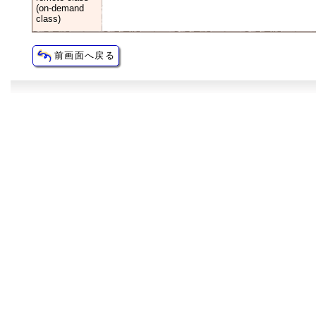
(on-demand
class)