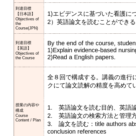
到達目標
1)エビデンスに基づいた看護に
【日本語】
Objectives of
2）英語論文を読むことができる
the
Course(JPN)
By the end of the course, student
到達目標
【英語】
1)Explain evidence-based nursin
Objectives of
2)Read a English papers.
the Course
全８回で構成する。講義の進行
クにて論文読解の精度を高めて
授業の内容や
1. 英語論文を読む目的、英語
構成
2. 英語論文の検索方法と管理
Course
Content / Plan
3. 論文を読む：title authors abstra
conclusion references