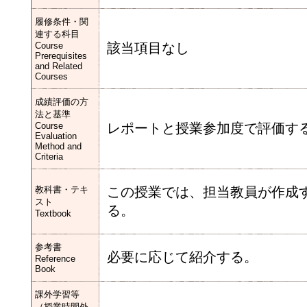
履修条件・関
連する科目
Course
該当項目なし
Prerequisites
and Related
Courses
成績評価の方
法と基準
Course
レポートと授業参加度で評価す
Evaluation
Method and
Criteria
教科書・テキ
この授業では、担当教員が作成
スト
る。
Textbook
参考書
必要に応じて紹介する。
Reference
Book
課外学習等
（授業時間外