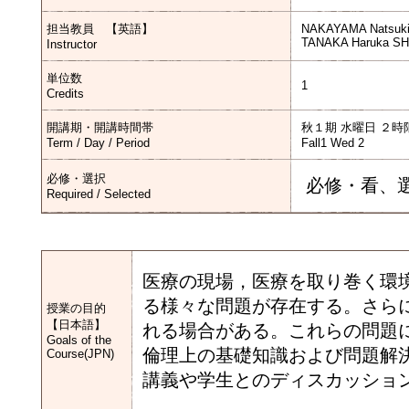
担当教員 【英語】
NAKAYAMA Natsuki
TANAKA Haruka SH
Instructor
単位数
1
Credits
開講期・開講時間帯
秋１期 水曜日 ２時
Term / Day / Period
Fall1 Wed 2
必修・選択
必修・看、
Required / Selected
医療の現場，医療を取り巻く環
る様々な問題が存在する。さら
授業の目的
【日本語】
れる場合がある。これらの問題
Goals of the
倫理上の基礎知識および問題解
Course(JPN)
講義や学生とのディスカッショ