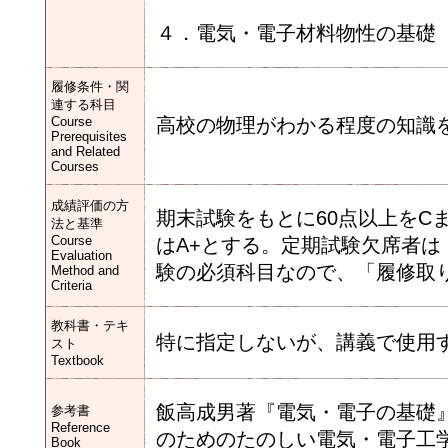
４．電気・電子材料物性の基礎
履修条件・関
連する科目
Course
高校の物理がわかる程度の知識
Prerequisites
and Related
Courses
成績評価の方
期末試験をもとに60点以上をCま
法と基準
Course
はA+とする。定期試験欠席者
Evaluation
験の必須科目なので、「履修取
Method and
Criteria
教科書・テキ
特に指定しないが、講義で使用する
スト
Textbook
飯高成男著『電気・電子の基礎
参考書
Reference
のためのたのしい電気・電子工
Book