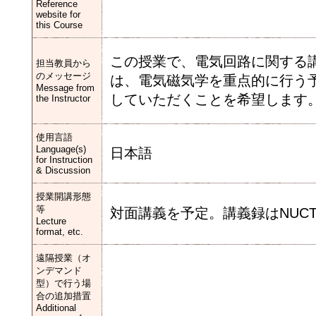
Reference
website for
this Course
この授業で、電気回路に関する
担当教員から
のメッセージ
は、電気磁気学を重点的に行う
Message from
していただくことを希望します
the Instructor
使用言語
Language(s)
日本語
for Instruction
& Discussion
授業開講形態
等
対面講義を予定。講義録はNUCTに
Lecture
format, etc.
遠隔授業（オ
ンデマンド
型）で行う場
合の追加措置
Additional