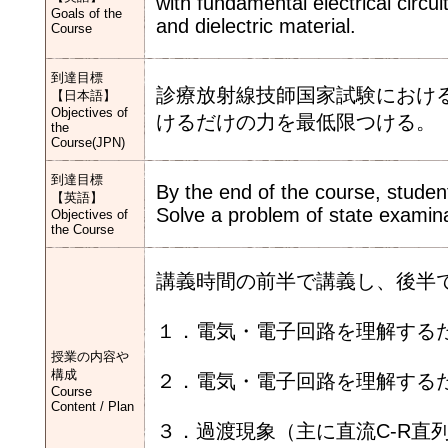
with fundamental electrical circu
Goals of the
and dielectric material.
Course
到達目標
診療放射線技師国家試験におけ
【日本語】
Objectives of
けるだけの力を最低限つける。
the
Course(JPN)
到達目標
By the end of the course, student
【英語】
Solve a problem of state examinat
Objectives of
the Course
講義時間の前半で講義し、後半
１．電気・電子回路を理解する
授業の内容や
構成
２．電気・電子回路を理解する
Course
Content / Plan
３．過渡現象（主に直流C-R直