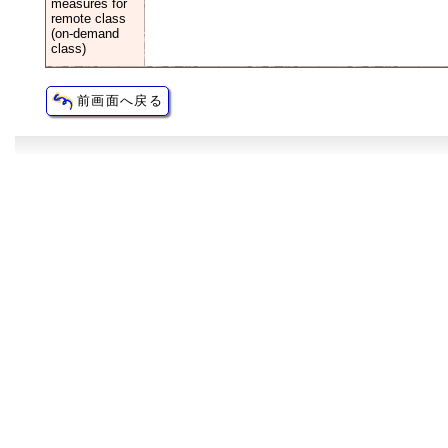
measures for
remote class
(on-demand
class)