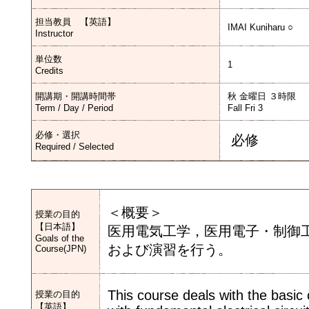
担当教員 【英語】
IMAI Kuniharu ○
Instructor
単位数
1
Credits
開講期・開講時間帯
秋 金曜日 ３時限
Term / Day / Period
Fall Fri 3
必修・選択
必修
Required / Selected
＜概要＞
授業の目的
【日本語】
医用電気工学，医用電子・制御
Goals of the
および演習を行う。
Course(JPN)
This course deals with the basic 
授業の目的
【英語】