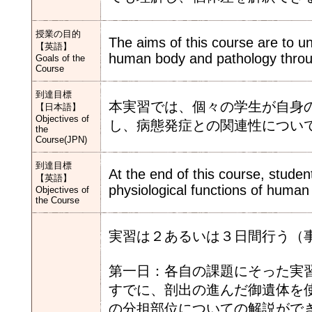
授業の目的
The aims of this course are to un
【英語】
human body and pathology throug
Goals of the
Course
到達目標
本実習では、個々の学生が自身
【日本語】
Objectives of
し、病態発症との関連性につい
the
Course(JPN)
到達目標
At the end of this course, stude
【英語】
physiological functions of human
Objectives of
the Course
実習は２あるいは３日間行う（
第一日：各自の課題にそった実
すでに、剖出の進んだ御遺体を
の分担部位についての解説がで