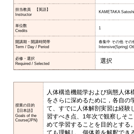
担当教員 【英語】
KAMETAKA Satoshi
Instructor
単位数
1
Credits
開講期・開講時間帯
春集中 その他 その
Term / Day / Period
Intensive(Spring) Ot
必修・選択
選択
Required / Selected
人体構造機能学および病態人体
をさらに深めるために，各自の
授業の目的
て、すでに人体解剖実習は経験
【日本語】
習すべき点、1年次で観察しそ
Goals of the
Course(JPN)
めて学習することを目的とする。
ても理解し、個体差を解釈でき