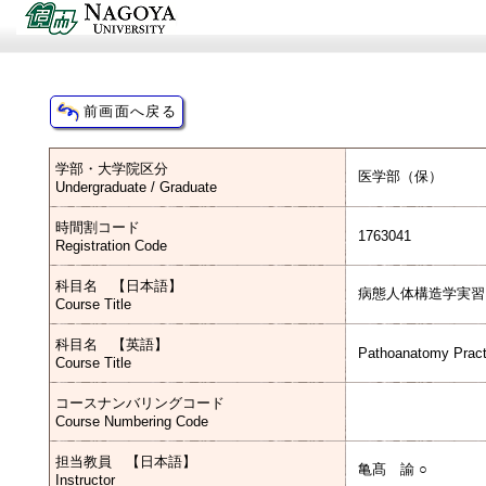
学部・大学院区分
医学部（保）
Undergraduate / Graduate
時間割コード
1763041
Registration Code
科目名 【日本語】
病態人体構造学実習
Course Title
科目名 【英語】
Pathoanatomy Pract
Course Title
コースナンバリングコード
Course Numbering Code
担当教員 【日本語】
亀髙 諭 ○
Instructor