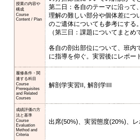
授業の内容や
第二日：各自のテーマに沿って
構成
理解の難しい部分や個体差につ
Course
Content / Plan
のご遺体についても参考にする
（第三日：課題についてまとめ
各自の剖出部位について、班内
に指導を仰ぐ。実習後にレポー
履修条件・関
連する科目
Course
解剖学実習II, 解剖学III
Prerequisites
and Related
Courses
成績評価の方
法と基準
Course
出席(50%)、実習態度(20%)、
Evaluation
Method and
Criteria