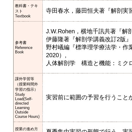
教科書・テキ
寺田春水，藤田恒夫著『解剖実習
スト
Textbook
J.W.Rohen，横地千訊共著『
伊藤隆著『解剖学講義改訂2版』（
参考書
野村嶬編『標準理学療法学・作
Reference
Book
2020）,
人体解剖学 構造と機能：ミク
課外学習等
（授業時間外
学習の指示）
Study
実習前に範囲の予習を行うこと
Load(Self-
directed
Learning
Outside
Course Hours)
授業の進め方
夏季集中実習の形態で行う。実