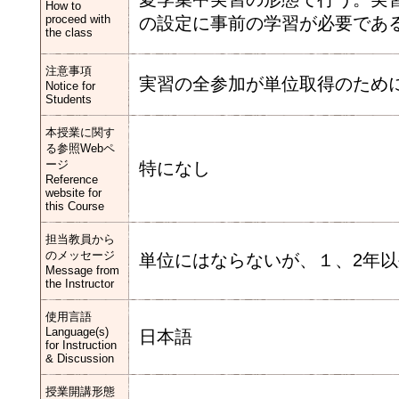
How to
proceed with
の設定に事前の学習が必要であ
the class
注意事項
実習の全参加が単位取得のため
Notice for
Students
本授業に関す
る参照Webペ
ージ
特になし
Reference
website for
this Course
担当教員から
のメッセージ
単位にはならないが、１、2年
Message from
the Instructor
使用言語
Language(s)
日本語
for Instruction
& Discussion
授業開講形態