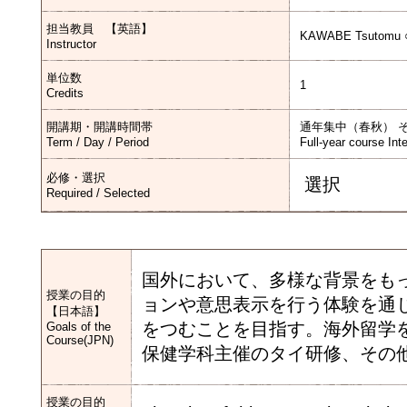
担当教員 【英語】
KAWABE Tsutomu 
Instructor
単位数
1
Credits
開講期・開講時間帯
通年集中（春秋） 
Term / Day / Period
Full-year course Int
必修・選択
選択
Required / Selected
国外において、多様な背景をも
授業の目的
ョンや意思表示を行う体験を通
【日本語】
をつむことを目指す。海外留学
Goals of the
Course(JPN)
保健学科主催のタイ研修、その
授業の目的