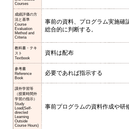
Courses
成績評価の方
法と基準
事前の資料、プログラム実施確
Course
総合的に判断する。
Evaluation
Method and
Criteria
教科書・テキ
資料は配布
スト
Textbook
参考書
必要であれば指示する
Reference
Book
課外学習等
（授業時間外
学習の指示）
Study
事前プログラムの資料作成や研
Load(Self-
directed
Learning
Outside
Course Hours)