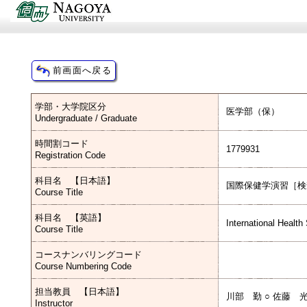
学部・大学院区分
医学部（保）
Undergraduate / Graduate
時間割コード
1779931
Registration Code
科目名 【日本語】
国際保健学演習［検
Course Title
科目名 【英語】
International Health
Course Title
コースナンバリングコード
Course Numbering Code
担当教員 【日本語】
川部 勤 ○ 佐藤 
Instructor