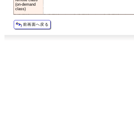
(on-demand
class)