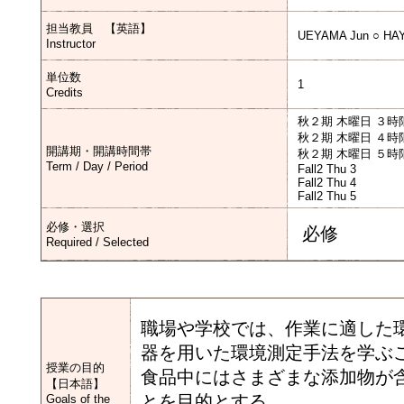
担当教員 【英語】
UEYAMA Jun ○ HAY
Instructor
単位数
1
Credits
秋２期 木曜日 ３時
秋２期 木曜日 ４時
開講期・開講時間帯
秋２期 木曜日 ５時
Term / Day / Period
Fall2 Thu 3
Fall2 Thu 4
Fall2 Thu 5
必修・選択
必修
Required / Selected
職場や学校では、作業に適した
器を用いた環境測定手法を学ぶ
授業の目的
食品中にはさまざまな添加物が
【日本語】
とを目的とする。
Goals of the