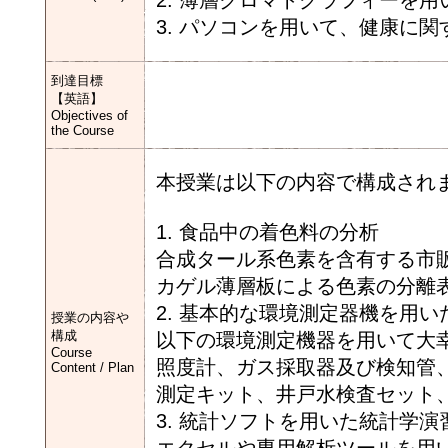
2. 薄層クロマトグラフィーを
3. パソコンを用いて、健康に
到達目標
【英語】
Objectives of
the Course
本授業は以下の内容で構成され
1. 食品中の着色料の分析
合成タール系色素を含有する市
カゲル薄層板による色素の分離
2. 基本的な環境測定器機を用
授業の内容や
構成
以下の環境測定機器を用いて大
Course
照度計、ガス採取器及び検知管
Content / Plan
測定キット、井戸水検査セット
3. 統計ソフトを用いた統計学演