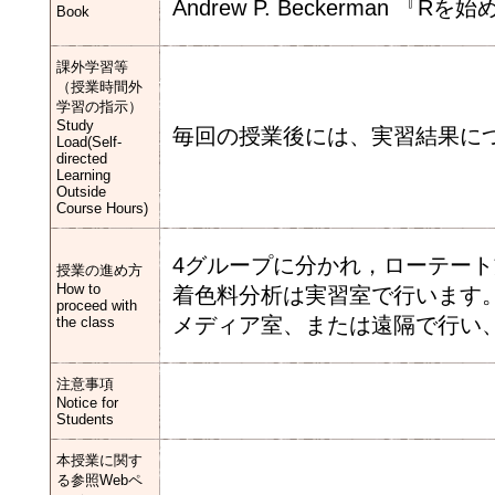
Andrew P. Beckerman 『
Book
課外学習等
（授業時間外
学習の指示）
Study
毎回の授業後には、実習結果に
Load(Self-
directed
Learning
Outside
Course Hours)
4グループに分かれ，ローテー
授業の進め方
How to
着色料分析は実習室で行います
proceed with
メディア室、または遠隔で行い、
the class
注意事項
Notice for
Students
本授業に関す
る参照Webペ