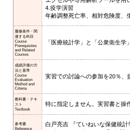
エクセルや専用解析ツールを用
4.疫学演習
年齢調整死亡率、相対危険度、
履修条件・関
連する科目
Course
「医療統計学」と「公衆衛生学
Prerequisites
and Related
Courses
成績評価の方
法と基準
Course
実習での討論への参加を20％、
Evaluation
Method and
Criteria
教科書・テキ
特に指定しません。実習書と操
スト
Textbook
白戸亮吉 『ていねいな保健統計
参考書
Reference