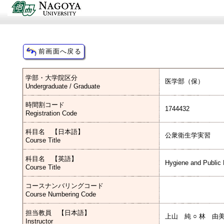
学部・大学院区分
医学部（保）
Undergraduate / Graduate
時間割コード
1744432
Registration Code
科目名 【日本語】
公衆衛生学実習
Course Title
科目名 【英語】
Hygiene and Public 
Course Title
コースナンバリングコード
Course Numbering Code
担当教員 【日本語】
上山 純 ○ 林 由
Instructor