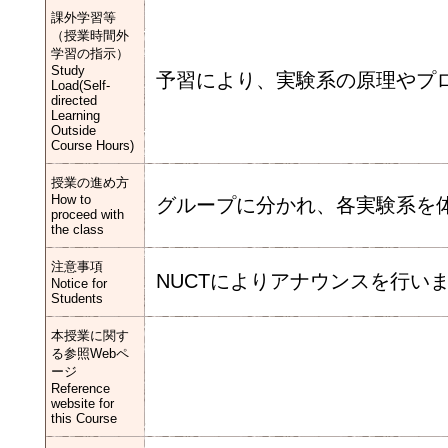
課外学習等
（授業時間外
学習の指示）
Study
予習により、実験系の原理やプ
Load(Self-
directed
Learning
Outside
Course Hours)
授業の進め方
How to
グループに分かれ、各実験系を
proceed with
the class
注意事項
NUCTによりアナウンスを行い
Notice for
Students
本授業に関す
る参照Webペ
ージ
Reference
website for
this Course