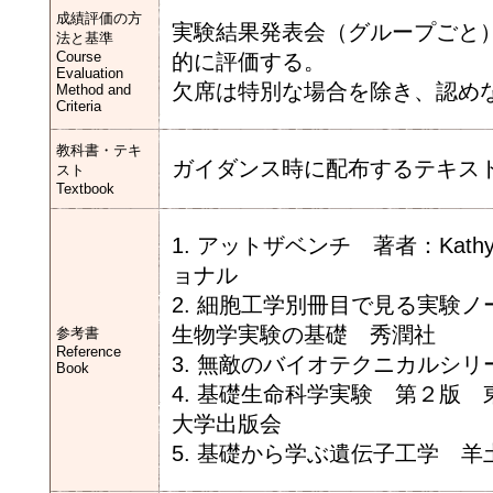
成績評価の方
実験結果発表会（グループごと
法と基準
Course
的に評価する。
Evaluation
欠席は特別な場合を除き、認め
Method and
Criteria
教科書・テキ
ガイダンス時に配布するテキス
スト
Textbook
1. アットザベンチ 著者：Kat
ョナル
2. 細胞工学別冊目で見る実験
生物学実験の基礎 秀潤社
参考書
Reference
3. 無敵のバイオテクニカルシ
Book
4. 基礎生命科学実験 第２版
大学出版会
5. 基礎から学ぶ遺伝子工学 羊