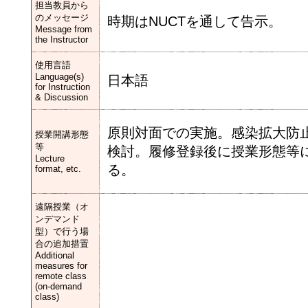
担当教員から
のメッセージ
時期はNUCTを通して告示。
Message from
the Instructor
使用言語
Language(s)
日本語
for Instruction
& Discussion
原則対面での実施。感染拡大防
授業開講形態
等
検討。履修登録後に授業形態等に
Lecture
る。
format, etc.
遠隔授業（オ
ンデマンド
型）で行う場
合の追加措置
Additional
measures for
remote class
(on-demand
class)