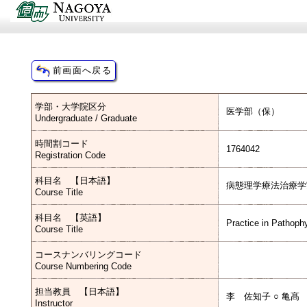
学部・大学院区分
医学部（保）
Undergraduate / Graduate
時間割コード
1764042
Registration Code
科目名 【日本語】
病態理学療法治療学
Course Title
科目名 【英語】
Practice in Pathoph
Course Title
コースナンバリングコード
Course Numbering Code
担当教員 【日本語】
李 佐知子 ○ 亀髙
Instructor