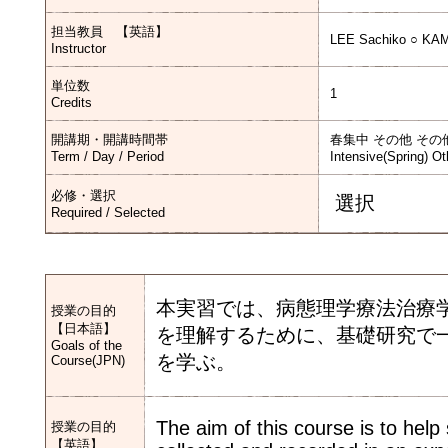
担当教員 【英語】
LEE Sachiko ○ KA
Instructor
単位数
1
Credits
開講期・開講時間帯
春集中 その他 その
Term / Day / Period
Intensive(Spring) Ot
必修・選択
選択
Required / Selected
本実習では、病態理学療法治療
授業の目的
【日本語】
を理解するために、基礎研究で
Goals of the
を学ぶ。
Course(JPN)
The aim of this course is to hel
授業の目的
【英語】