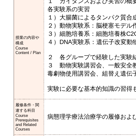
１ ガイダンスおよび実習の概
各実験系の実習
１）大腸菌によるタンパク質合
２）動物実験系：脳梗塞モデル
３）細胞培養系：細胞培養株C
授業の内容や
４）DNA実験系：遺伝子改変動
構成
Course
Content / Plan
２ 各グループで経験した実験
３ 動物実験講習会、一般安全
毒劇物使用講習会、組替え遺伝
実験に必要な基本的知識の習得
履修条件・関
連する科目
Course
病態理学療法治療学の履修およ
Prerequisites
and Related
Courses