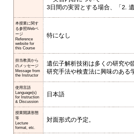
3日間の実習とする場合、「2.
本授業に関す
る参照Webペ
ージ
特になし
Reference
website for
this Course
担当教員から
遺伝子解析技術は多くの研究や
のメッセージ
研究手法や検査法に興味のある
Message from
the Instructor
使用言語
Language(s)
日本語
for Instruction
& Discussion
授業開講形態
等
対面形式の予定。
Lecture
format, etc.