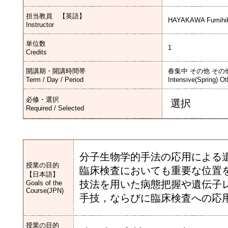
担当教員 【英語】
HAYAKAWA Fumihi
Instructor
単位数
1
Credits
開講期・開講時間帯
春集中 その他 その
Term / Day / Period
Intensive(Spring) Ot
必修・選択
選択
Required / Selected
分子生物学的手法の応用による
授業の目的
臨床検査においても重要な位置
【日本語】
技法を用いた病態把握や遺伝子
Goals of the
Course(JPN)
手技，ならびに臨床検査への応
授業の目的