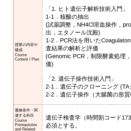
「1. ヒト遺伝子解析技術入門」
1-1．核酸の抽出
(試薬調整，NH4Cl溶血操作，protei
出，エタノール沈殿)
1-2．PCR法を用いたCoagulaton fa
授業の内容や
査結果の解析と評価
構成
Course
(Genomic PCR，制限酵
Content / Plan
価)
「2. 遺伝子操作技術入門」
2-1．遺伝子のクローニング (T
2-2．遺伝子操作（大腸菌の形
履修条件・関
連する科目
遺伝子検査学（時間割コード17351
Course
必須とする。
Prerequisites
and Related