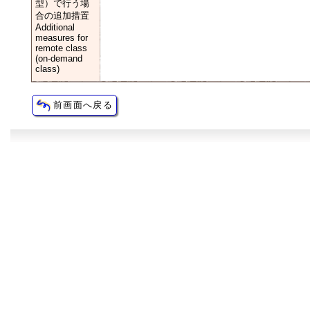
型）で行う場
合の追加措置
Additional
measures for
remote class
(on-demand
class)