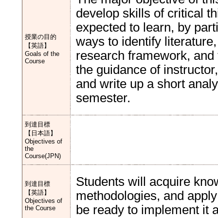
develop skills of critical
expected to learn, by parti
授業の目的
ways to identify literature
【英語】
research framework, and t
Goals of the
Course
the guidance of instructor
and write up a short analy
semester.
到達目標
【日本語】
Objectives of
the
Course(JPN)
Students will acquire kn
到達目標
【英語】
methodologies, and apply t
Objectives of
be ready to implement it a
the Course