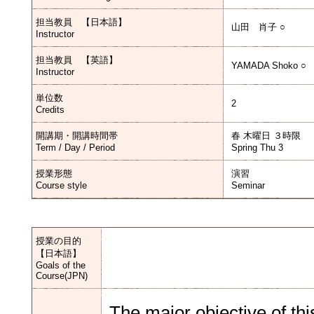
担当教員 【日本語】
山田 肖子 ○
Instructor
担当教員 【英語】
YAMADA Shoko ○
Instructor
単位数
2
Credits
開講期・開講時間帯
春 木曜日 ３時限
Term / Day / Period
Spring Thu 3
授業形態
演習
Course style
Seminar
授業の目的
【日本語】
Goals of the
Course(JPN)
The major objective of thi