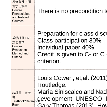
履修条件・関
連する科目
There is no precondition t
Course
Prerequisites
and Related
Courses
Preparation for class dis
成績評価の方
Class participation 30%
法と基準
Individual paper 40%
Course
Evaluation
Credit is given to C- or C
Method and
Criteria
criterion.
Louis Cowen, et,al. (201
Routledge.
Maria Siniscalco and Nadi
教科書・参考
書
development, UNESCO-I
Textbook/Reference
Gary Thomas (2013). How 
Book