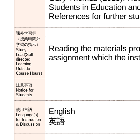
Students in Education and
References for further stu
課外学習等
（授業時間外
学習の指示）
Reading the materials pro
Study
Load(Self-
assignment which the instr
directed
Learning
Outside
Course Hours)
注意事項
Notice for
Students
English
使用言語
Language(s)
英語
for Instruction
& Discussion