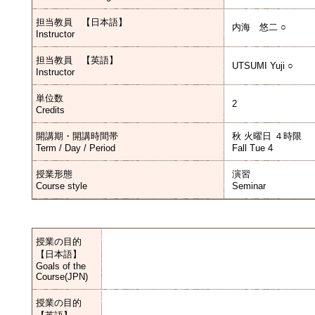
担当教員 【日本語】
内海 悠二 ○
Instructor
担当教員 【英語】
UTSUMI Yuji ○
Instructor
単位数
2
Credits
開講期・開講時間帯
秋 火曜日 ４時限
Term / Day / Period
Fall Tue 4
授業形態
演習
Course style
Seminar
授業の目的
【日本語】
Goals of the
Course(JPN)
授業の目的