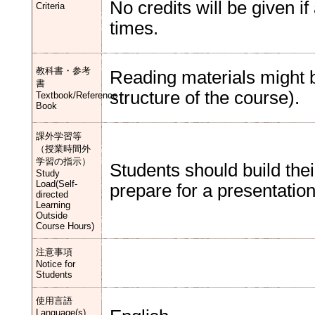
No credits will be given if
Criteria
times.
教科書・参考
Reading materials might b
書
structure of the course).
Textbook/Reference
Book
課外学習等
（授業時間外
学習の指示）
Students should build the
Study
Load(Self-
prepare for a presentatio
directed
Learning
Outside
Course Hours)
注意事項
Notice for
Students
使用言語
Language(s)