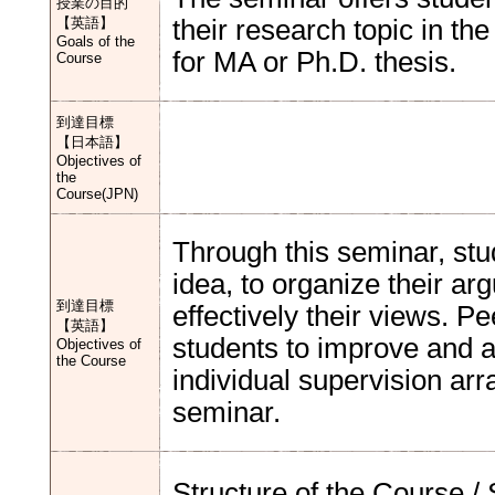
授業の目的
【英語】
their research topic in t
Goals of the
for MA or Ph.D. thesis.
Course
到達目標
【日本語】
Objectives of
the
Course(JPN)
Through this seminar, stud
idea, to organize their ar
到達目標
effectively their views. P
【英語】
students to improve and a
Objectives of
the Course
individual supervision ar
seminar.
Structure of the Cou