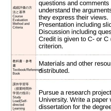
questions and comments 
成績評価の方
understand the arguments 
法と基準
they express their views.
Course
Evaluation
Presentation including sl
Method and
Criteria
Discussion including qu
Credit is given to C- or C
criterion.
教科書・参考
Materials and other resour
書
distributed.
Textbook/Reference
Book
課外学習等
（授業時間外
Pursue a research project
学習の指示）
Study
University. Write a paper 
Load(Self-
directed
dissertation for the degre
Learning