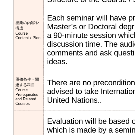
Each seminar will have pre
授業の内容や
Master’s or Doctoral degr
構成
Course
a 90-minute session whic
Content / Plan
discussion time. The audie
comments and ask questi
ideas.
履修条件・関
There are no precondition
連する科目
advised to take Internati
Course
Prerequisites
United Nations..
and Related
Courses
Evaluation will be based o
which is made by a semin