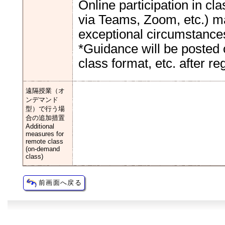
Online participation in c
via Teams, Zoom, etc.) ma
exceptional circumstance
*Guidance will be posted 
class format, etc. after reg
遠隔授業（オ
ンデマンド
型）で行う場
合の追加措置
Additional
measures for
remote class
(on-demand
class)