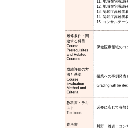
11. 地域在宅看
12. 地域在宅看
13. 認知症高齢
14. 認知症高齢
15. コンサル
履修条件・関
連する科目
Course
保健医療領域のコ
Prerequisites
and Related
Courses
成績評価の方
法と基準
授業への事例発表
Course
Evaluation
Grading will be de
Method and
Criteria
教科書・テキ
必要に応じて各教
スト
Textbook
参考書
川野 雅資：コンサル