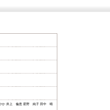
やか 井上 倫恵 星野 純子 田中 晴