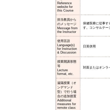
Reference
website for
this Course
担当教員から
保健医療に従事す
のメッセージ
す。コンサルテー
Message from
the Instructor
使用言語
Language(s)
日英併用
for Instruction
& Discussion
授業開講形態
等
対面またはオンラ
Lecture
format, etc.
遠隔授業（オ
ンデマンド
型）で行う場
合の追加措置
Additional
measures for
remote class