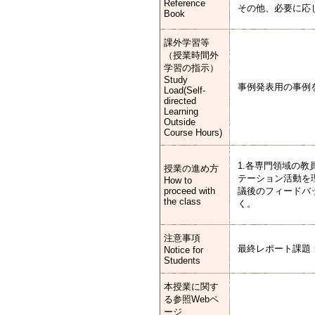
Reference
その他、必要に応
Book
課外学習等
（授業時間外
学習の指示）
Study
事例発表用の事例
Load(Self-
directed
Learning
Outside
Course Hours)
1.各専門領域の
授業の進め方
テーション活動を
How to
proceed with
議後のフィードバ
the class
く。
注意事項
最終レポート課題
Notice for
Students
本授業に関す
る参照Webペ
ージ