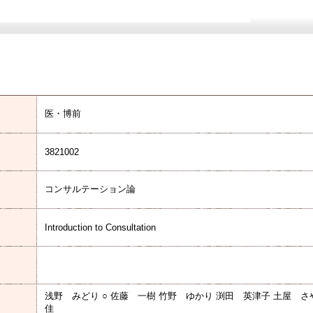
医・博前
3821002
コンサルテーション論
Introduction to Consultation
浅野 みどり ○ 佐藤 一樹 竹野 ゆかり 渕田 英津子 土屋 さ
佳