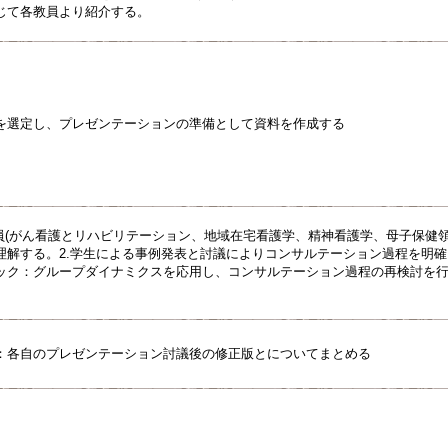
じて各教員より紹介する。
を選定し、プレゼンテーションの準備として資料を作成する
教員(がん看護とリハビリテーション、地域在宅看護学、精神看護学、母子保健
理解する。2.学生による事例発表と討議によりコンサルテーション過程を明確
ック：グループダイナミクスを応用し、コンサルテーション過程の再検討を
：各自のプレゼンテーション討議後の修正版とについてまとめる