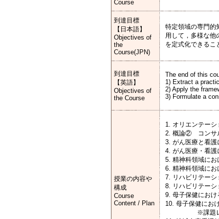
Course
到達目標
特定領域の専門的
【日本語】
用して，多様な他
Objectives of
を定式化できるこ
the
Course(JPN)
到達目標
The end of this cou
1) Extract a pract
【英語】
2) Apply the framew
Objectives of
3) Formulate a cons
the Course
1. オリエンテ
2. 概論② コ
3. がん医療と看
4. がん医療・看
5. 精神科領域に
6. 精神科領域に
7. リハビリテー
授業の内容や
8. リハビリテー
構成
9. 母子保健にお
Course
Content / Plan
10. 母子保健に
※課題レポー