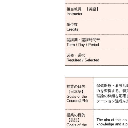
担当教員 【英語】
Instructor
単位数
Credits
開講期・開講時間帯
Term / Day / Period
必修・選択
Required / Selected
保健医療・看護活
授業の目的
力を習得する。特
【日本語】
理論の枠組を応用
Goals of the
Course(JPN)
テーション過程を
授業の目的
The aim of this cou
【英語】
knowledge and a pr
Goals of the