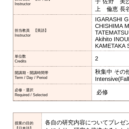
子 佐野 美
Instructor
上 倫恵 長
IGARASHI G
CHISHIMA Ma
担当教員 【英語】
TATEMATSU N
Instructor
Akihito INO
KAMETAKA Sa
単位数
2
Credits
秋集中 その
開講期・開講時間帯
Term / Day / Period
Intensive(Fal
必修・選択
必修
Required / Selected
各自の研究内容についてプレゼ
授業の目的
【日本語】