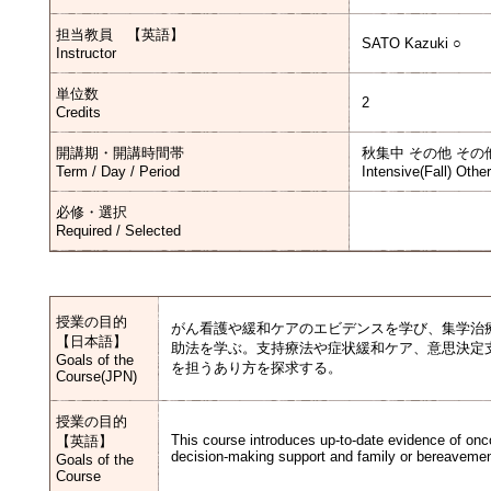
担当教員 【英語】
SATO Kazuki ○
Instructor
単位数
2
Credits
開講期・開講時間帯
秋集中 その他 その
Term / Day / Period
Intensive(Fall) Othe
必修・選択
Required / Selected
授業の目的
がん看護や緩和ケアのエビデンスを学び、集学治
【日本語】
助法を学ぶ。支持療法や症状緩和ケア、意思決定
Goals of the
を担うあり方を探求する。
Course(JPN)
授業の目的
This course introduces up-to-date evidence of on
【英語】
decision-making support and family or bereavemen
Goals of the
Course