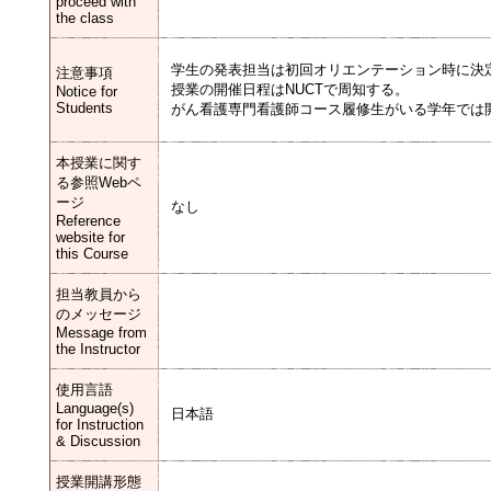
proceed with
the class
学生の発表担当は初回オリエンテーション時に決
注意事項
授業の開催日程はNUCTで周知する。
Notice for
Students
がん看護専門看護師コース履修生がいる学年では
本授業に関す
る参照Webペ
ージ
なし
Reference
website for
this Course
担当教員から
のメッセージ
Message from
the Instructor
使用言語
Language(s)
日本語
for Instruction
& Discussion
授業開講形態