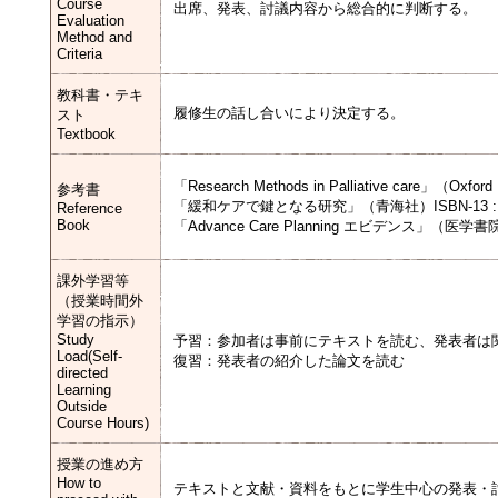
Course
出席、発表、討議内容から総合的に判断する。
Evaluation
Method and
Criteria
教科書・テキ
履修生の話し合いにより決定する。
スト
Textbook
「Research Methods in Palliative care」（Oxford 
参考書
「緩和ケアで鍵となる研究」（青海社）ISBN-13 : 978
Reference
Book
「Advance Care Planning エビデンス」（医学書院）IS
課外学習等
（授業時間外
学習の指示）
Study
予習：参加者は事前にテキストを読む、発表者は
Load(Self-
復習：発表者の紹介した論文を読む
directed
Learning
Outside
Course Hours)
授業の進め方
How to
テキストと文献・資料をもとに学生中心の発表・