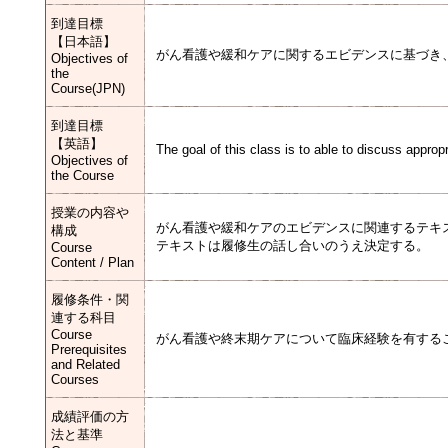
到達目標
【日本語】
がん看護や緩和ケアに関するエビデンスに基づき
Objectives of
the
Course(JPN)
到達目標
【英語】
The goal of this class is to able to discuss appro
Objectives of
the Course
授業の内容や
がん看護や緩和ケアのエビデンスに関連するテキ
構成
テキストは履修生の話し合いのうえ決定する。
Course
Content / Plan
履修条件・関
連する科目
Course
がん看護や終末期ケアについて臨床経験を有する
Prerequisites
and Related
Courses
成績評価の方
法と基準