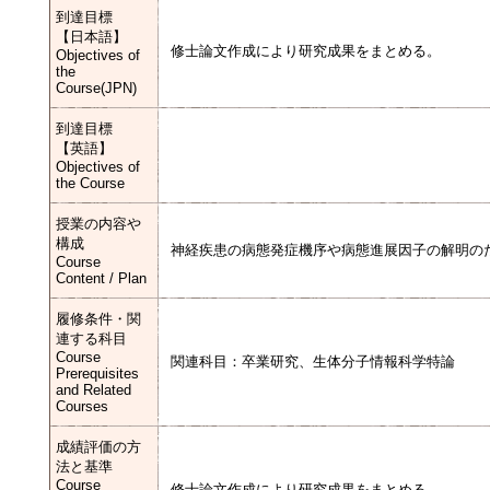
到達目標
【日本語】
修士論文作成により研究成果をまとめる。
Objectives of
the
Course(JPN)
到達目標
【英語】
Objectives of
the Course
授業の内容や
構成
神経疾患の病態発症機序や病態進展因子の解明の
Course
Content / Plan
履修条件・関
連する科目
Course
関連科目：卒業研究、生体分子情報科学特論
Prerequisites
and Related
Courses
成績評価の方
法と基準
Course
修士論文作成により研究成果をまとめる