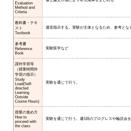
Evaluation
Method and
Criteria
教科書・テキ
適宜指示する。実験が主体となるため、参考とな
スト
Textbook
参考書
実験医学など
Reference
Book
課外学習等
（授業時間外
学習の指示）
Study
実験を通じて行う。
Load(Self-
directed
Learning
Outside
Course Hours)
授業の進め方
How to
実験を通じて行う。週1回のプログレスや輪読会
proceed with
the class