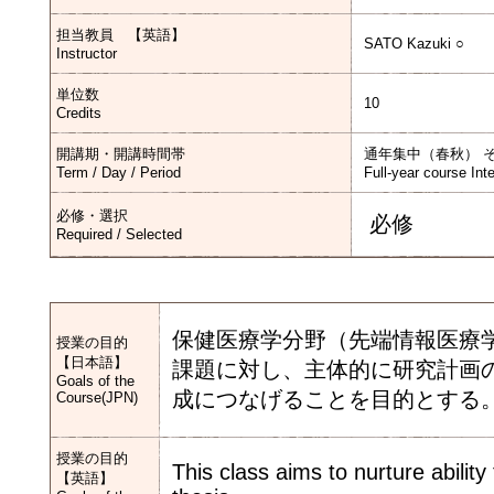
担当教員 【英語】
SATO Kazuki ○
Instructor
単位数
10
Credits
開講期・開講時間帯
通年集中（春秋） 
Term / Day / Period
Full-year course Int
必修・選択
必修
Required / Selected
保健医療学分野（先端情報医療
授業の目的
【日本語】
課題に対し、主体的に研究計画
Goals of the
成につなげることを目的とする
Course(JPN)
授業の目的
This class aims to nurture abilit
【英語】