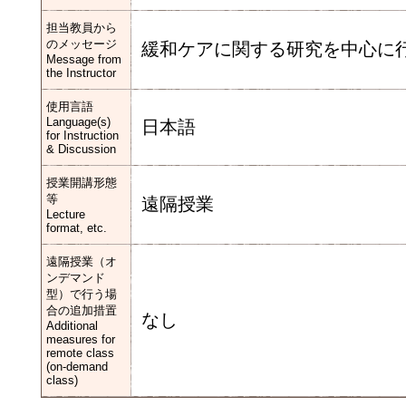
担当教員から
のメッセージ
緩和ケアに関する研究を中心に
Message from
the Instructor
使用言語
Language(s)
日本語
for Instruction
& Discussion
授業開講形態
等
遠隔授業
Lecture
format, etc.
遠隔授業（オ
ンデマンド
型）で行う場
合の追加措置
なし
Additional
measures for
remote class
(on-demand
class)