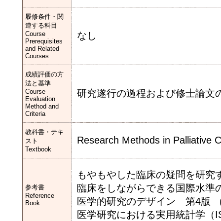
履修条件・関
連する科目
Course
なし
Prerequisites
and Related
Courses
成績評価の方
法と基準
Course
研究遂行の過程および修士論文
Evaluation
Method and
Criteria
教科書・テキ
Research Methods in Palliative
スト
Textbook
もやもやした臨床の疑問を研究するための
臨床をしながらできる国際水準の研究のま
参考書
Reference
医学的研究のデザイン 第4版 （ISBN-
Book
医学研究における実用統計学（ISBN-1