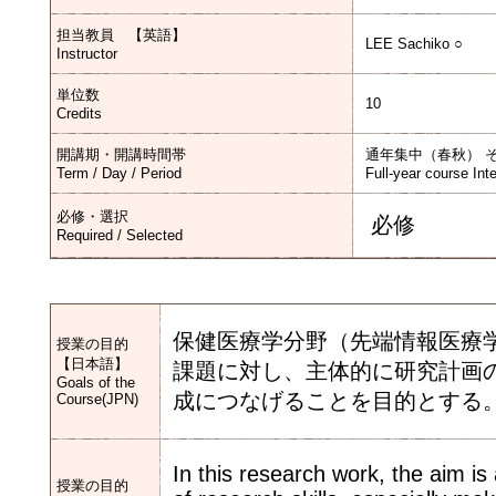
担当教員 【英語】
LEE Sachiko ○
Instructor
単位数
10
Credits
開講期・開講時間帯
通年集中（春秋） 
Term / Day / Period
Full-year course Int
必修・選択
必修
Required / Selected
保健医療学分野（先端情報医療
授業の目的
【日本語】
課題に対し、主体的に研究計画
Goals of the
成につなげることを目的とする
Course(JPN)
In this research work, the aim i
授業の目的