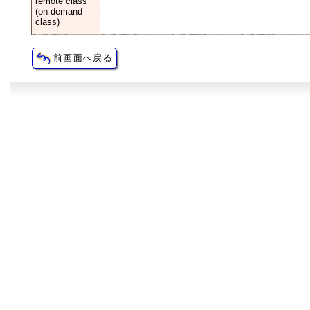
remote class
(on-demand
class)