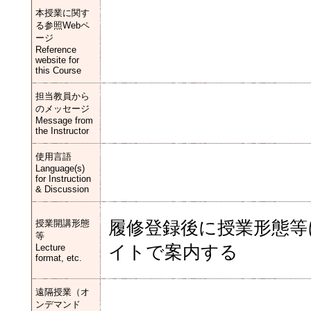
本授業に関す
る参照Webペ
ージ
Reference
website for
this Course
担当教員から
のメッセージ
Message from
the Instructor
使用言語
Language(s)
for Instruction
& Discussion
授業開講形態
履修登録後に授業形態等
等
Lecture
イトで案内する
format, etc.
遠隔授業（オ
ンデマンド