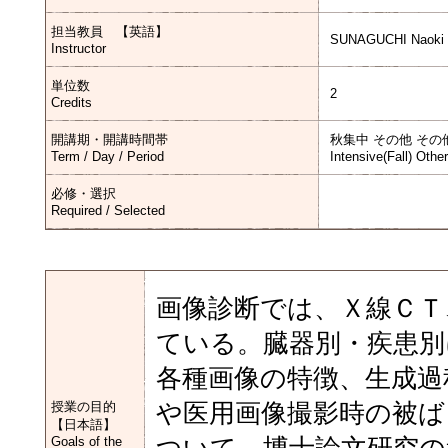
担当教員 【英語】
SUNAGUCHI Naoki
Instructor
単位数
2
Credits
開講期・開講時間帯
秋集中 その他 その
Term / Day / Period
Intensive(Fall) Othe
必修・選択
Required / Selected
画像診断では、Ｘ線ＣＴ
ている。臓器別・疾患別
各種画像の特徴、生成過
授業の目的
や医用画像撮影時の被ば
【日本語】
Goals of the