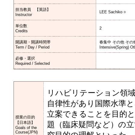
担当教員 【英語】
LEE Sachiko ○
Instructor
単位数
2
Credits
開講期・開講時間帯
春集中 その他 その
Term / Day / Period
Intensive(Spring) Ot
必修・選択
Required / Selected
リハビリテーション領域
自律性があり国際水準と
立案できることを目的と
授業の目的
【日本語】
題（臨床疑問など）の立
Goals of the
Course(JPN)