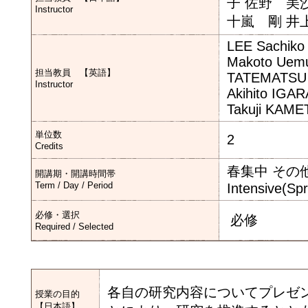
子 佐野 美
Instructor
十嵐 剛 井
LEE Sachiko
Makoto Uemu
担当教員 【英語】
TATEMATSU N
Instructor
Akihito IG
Takuji KAME
単位数
2
Credits
春集中 その
開講期・開講時間帯
Term / Day / Period
Intensive(Sp
必修・選択
必修
Required / Selected
各自の研究内容についてプレゼ
授業の目的
【日本語】