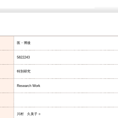
医・博後
5822243
特別研究
Research Work
川村 久美子 ○