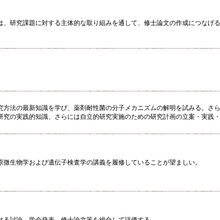
は、研究課題に対する主体的な取り組みを通して、修士論文の作成につなげ
究方法の最新知識を学び、薬剤耐性菌の分子メカニズムの解明を試みる。さ
研究の実践的知識、さらには自立的研究実施のための研究計画の立案・実践
原微生物学および遺伝子検査学の講義を履修していることが望ましい。
ける討論、学会発表、修士論文等を総合して評価する。