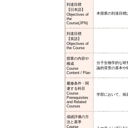
到達目標
【日本語】
本授業の到達目標
Objectives of
the
Course(JPN)
到達目標
【英語】
Objectives of
the Course
授業の内容や
分子生物学的な研
構成
論的背景の基本や
Course
Content / Plan
履修条件・関
連する科目
Course
学部において、病
Prerequisites
and Related
Courses
成績評価の方
法と基準
Course
ミーティングにお