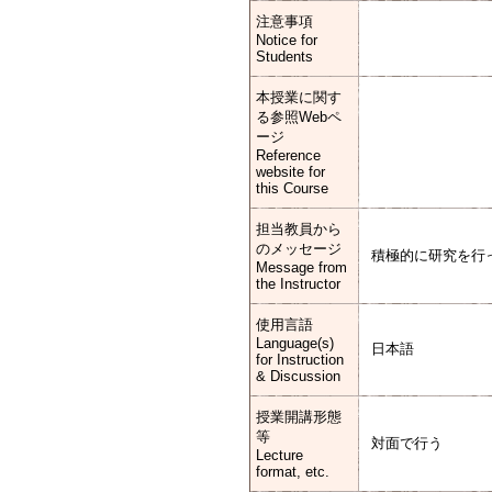
注意事項
Notice for
Students
本授業に関す
る参照Webペ
ージ
Reference
website for
this Course
担当教員から
のメッセージ
積極的に研究を行
Message from
the Instructor
使用言語
Language(s)
日本語
for Instruction
& Discussion
授業開講形態
等
対面で行う
Lecture
format, etc.