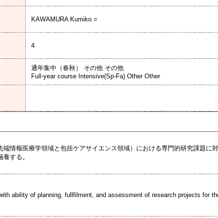
KAWAMURA Kumiko ○
4
通年集中（春秋） その他 その他
Full-year course Intensive(Sp-Fa) Other Other
先端情報医療学領域と包括ケアサイエンス領域）における専門的研究課題に
涵養する。
ith ability of planning, fullfilment, and assessment of research projects for 