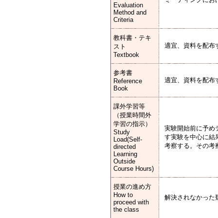
Evaluation
Method and
Criteria
教科書・テキ
適宜、資料を配布
スト
Textbook
参考書
適宜、資料を配布
Reference
Book
課外学習等
（授業時間外
学習の指示）
実験開始前に予め
Study
す実験を中心に結
Load(Self-
考察する。その考
directed
Learning
Outside
Course Hours)
授業の進め方
How to
解決されなかった
proceed with
the class