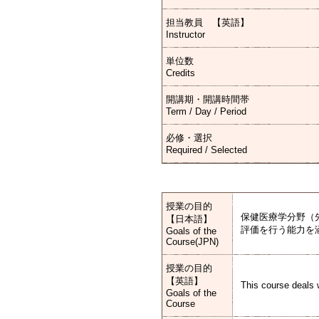
担当教員 【英語】
Instructor
単位数
Credits
開講期・開講時間帯
Term / Day / Period
必修・選択
Required / Selected
授業の目的
保健医療学分野（
【日本語】
評価を行う能力を
Goals of the
Course(JPN)
授業の目的
【英語】
This course deals w
Goals of the
Course